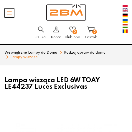
Przejdź
Przejdź
Pokaż
do menu
do
menu
głównego
menu
w
stopce
0
0
Szukaj
Konto
Ulubione
Koszyk
Wewnętrzne Lampy do Domu
Rodzaj opraw do domu
Lampy wiszące
Lampa wisząca LED 6W TOAY
LE44237 Luces Exclusivas