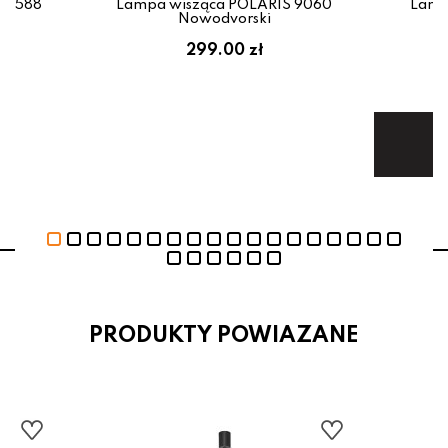
 98588
Lampa wisząca POLARIS 9060
Lamp
Nowodvorski
299.00 zł
1
Te
PRODUKTY POWIAZANE