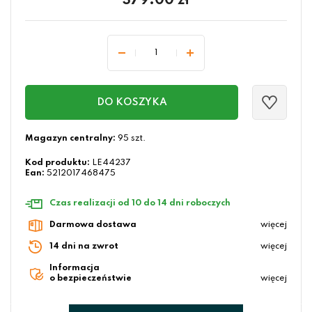
379.00
zł
DO KOSZYKA
Magazyn centralny:
95 szt.
Kod produktu:
LE44237
Ean:
5212017468475
Czas realizacji od 10 do 14 dni roboczych
Darmowa dostawa
więcej
14 dni na zwrot
więcej
Informacja
o bezpieczeństwie
więcej