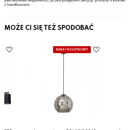
jakichkolwiek wątpliwości, przed podjęciem decyzji, prosimy o kontakt
z handlowcem.
MOŻE CI SIĘ TEŻ SPODOBAĆ