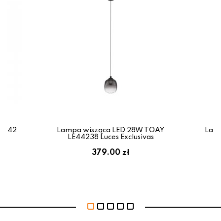
44242
Lampa wisząca LED 28W TOAY
Lam
LE44238 Luces Exclusivas
L
379.00 zł