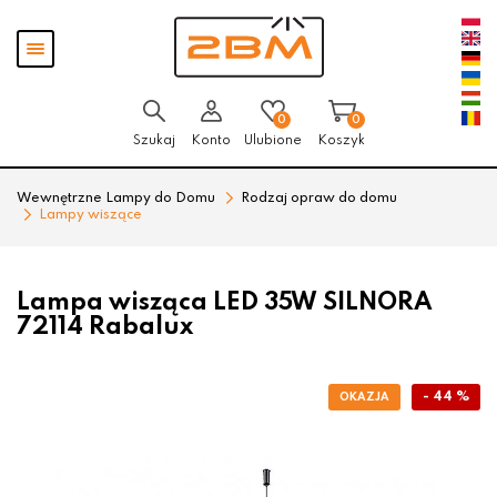
Przejdź
Przejdź
Pokaż
do menu
do
menu
głównego
menu
w
stopce
0
0
Szukaj
Konto
Ulubione
Koszyk
Wewnętrzne Lampy do Domu
Rodzaj opraw do domu
Lampy wiszące
Lampa wisząca LED 35W SILNORA
72114 Rabalux
- 44 %