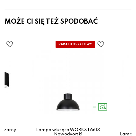
MOŻE CI SIĘ TEŻ SPODOBAĆ
 czarny
Lampa wisząca WORKS I 6613
Nowodvorski
Lampa 