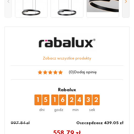
Zobacz wszystkie produkty
(0)
Dodaj opinię
Rabalux
1
5
1
6
2
4
3
2
997.84 zł
Oszczędzasz 439.05 zł
558.79
zł