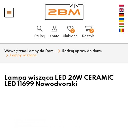
Przejdź
Przejdź
Pokaż
do menu
do
menu
głównego
menu
w
stopce
0
0
Szukaj
Konto
Ulubione
Koszyk
Wewnętrzne Lampy do Domu
Rodzaj opraw do domu
Lampy wiszące
Lampa wisząca LED 26W CERAMIC
LED 11699 Nowodvorski