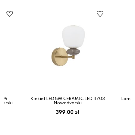
34W
Kinkiet LED 8W CERAMIC LED 11703
Lampa
vorski
Nowodvorski
399.00 zł