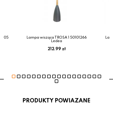
44205
Lampa wisząca TROSA 1 50101266
Lam
Ledea
212.99 zł
PRODUKTY POWIAZANE