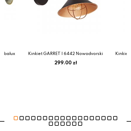
Rabalux
Kinkiet GARRET I 6442 Nowodvorski
Kinkiet
zł
299.00 zł