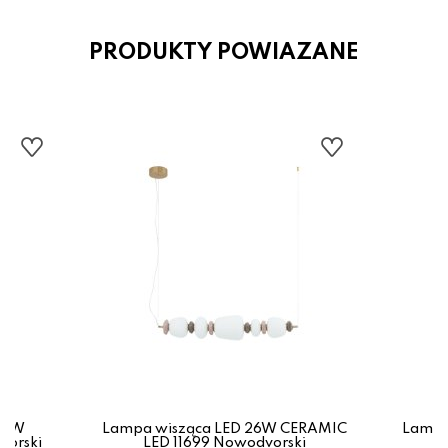
PRODUKTY POWIAZANE
34W
Lampa wisząca LED 26W CERAMIC
Lampa
vorski
LED 11699 Nowodvorski