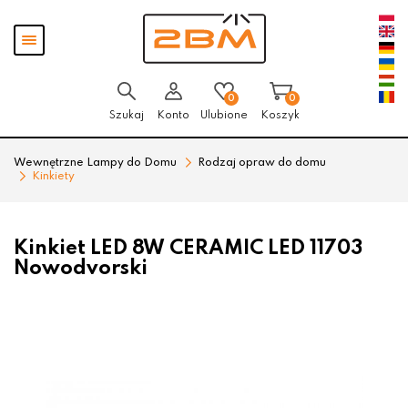
Przejdź
Przejdź
Pokaż
do menu
do
menu
głównego
menu
w
stopce
0
0
Szukaj
Konto
Ulubione
Koszyk
Wewnętrzne Lampy do Domu
Rodzaj opraw do domu
Kinkiety
Kinkiet LED 8W CERAMIC LED 11703
Nowodvorski