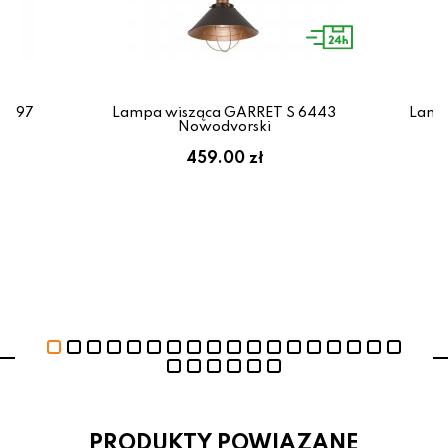
8097
Lampa wisząca GARRET S 6443
Lamp
Nowodvorski
ł
459.00 zł
PRODUKTY POWIAZANE