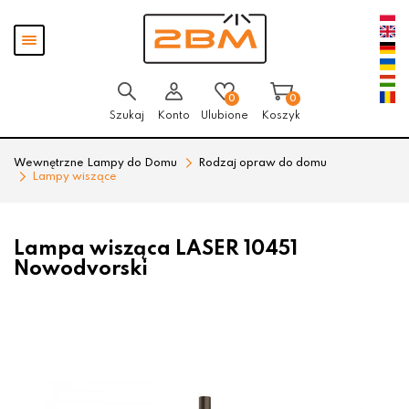
Przejdź
Przejdź
Pokaż
do menu
do
menu
głównego
menu
w
stopce
0
0
Szukaj
Konto
Ulubione
Koszyk
Wewnętrzne Lampy do Domu
Rodzaj opraw do domu
Lampy wiszące
Lampa wisząca LASER 10451
Nowodvorski