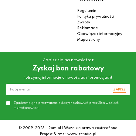
POZOSTAŁE
Regulamin
Polityka prywatności
Zwroty
Reklamacje
Obowiązek informacyjny
Mapa strony
Zapisz się na newsletter
Zyskaj bon rabatowy
i otrzymuj informacje o nowościach i promocjach!
ZAPISZ
Zgadzam się na przetwarzanie danych osobowych przez 2bm w celach
marketingowych.
© 2009-2023 - 2bm.pl | Wszelkie prawa zastrzeżone
Projekt & cms : www.zstudio.pl