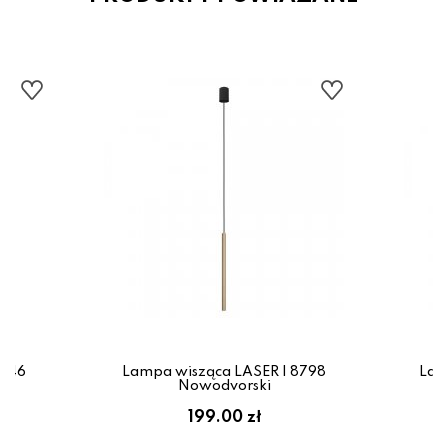
0446
Lampa wisząca LASER I 8798
Lam
Nowodvorski
199.00 zł