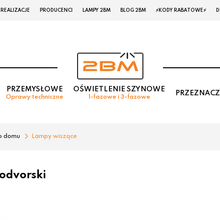
REALIZACJE
PRODUCENCI
LAMPY 2BM
BLOG 2BM
⚡KODY RABATOWE⚡
D
PRZEMYSŁOWE
OŚWIETLENIE SZYNOWE
PRZEZNACZ
Oprawy techniczne
1-fazowe i 3-fazowe
o domu
Lampy wiszące
odvorski