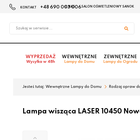
+48 690 003 006
O NAS
SALON OŚWIETLENIOWY SANOK
KONTAKT
Przejdź
Przejdź
do menu
do
głównego
menu
w
stopce
WYPRZEDAŻ
WEWNĘTRZNE
ZEWNĘTRZNE
Wysyłka w 48h
Lampy do Domu
Lampy do Ogrodu
Jesteś tutaj:
Wewnętrzne Lampy do Domu
Rodzaj opraw d
Lampa wisząca LASER 10450 Now