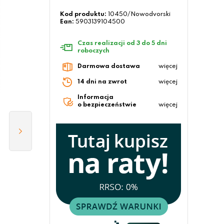
Kod produktu:
10450/Nowodvorski
Ean:
5903139104500
Czas realizacji od 3 do 5 dni
roboczych
Darmowa dostawa
więcej
14 dni na zwrot
więcej
Informacja
o bezpieczeństwie
więcej