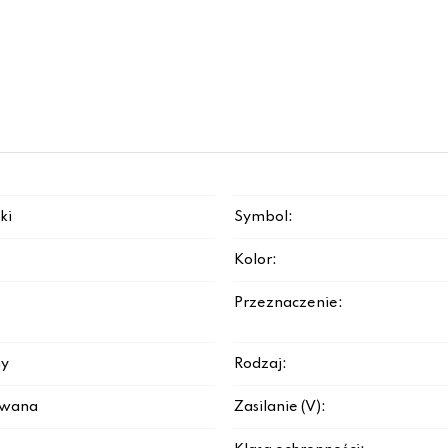
ki
Symbol:
Kolor:
Przeznaczenie:
y
Rodzaj:
rowana
Zasilanie (V):