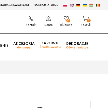
EKORACJE ŚWIĄTECZNE
KONFIGURATOR 3D
0
0
Kontakt
Konto
Ulubione
Koszyk
ŻARÓWKI
AKCESORIA
DEKORACJE
ENIE
Źródła światła
do lampy
Oświetleniowe