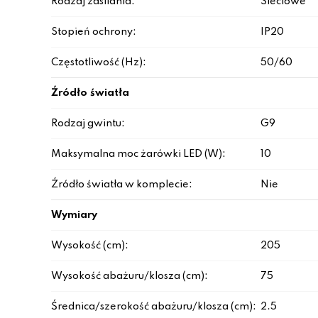
Rodzaj zasilania:
Sieciowe
Stopień ochrony:
IP20
Częstotliwość (Hz):
50/60
Źródło światła
Rodzaj gwintu:
G9
Maksymalna moc żarówki LED (W):
10
Źródło światła w komplecie:
Nie
Wymiary
Wysokość (cm):
205
Wysokość abażuru/klosza (cm):
75
Średnica/szerokość abażuru/klosza (cm):
2.5