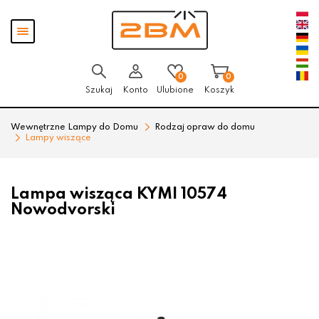
Przejdź
Przejdź
Pokaż
do menu
do
menu
głównego
menu
w
stopce
0
0
Szukaj
Konto
Ulubione
Koszyk
Wewnętrzne Lampy do Domu
Rodzaj opraw do domu
Lampy wiszące
Lampa wisząca KYMI 10574
Nowodvorski