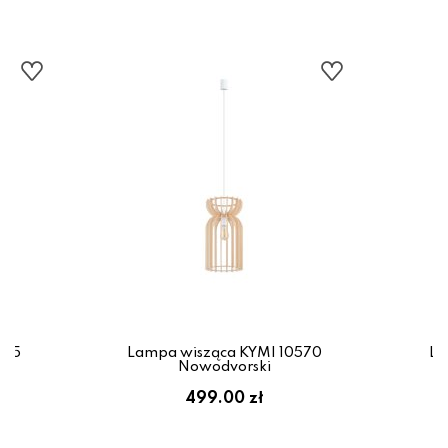
575
Lampa wisząca KYMI 10570
La
Nowodvorski
499.00 zł