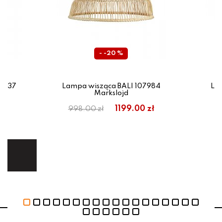
- -20 %
18137
Lampa wisząca BALI 107984
La
Markslojd
em:
1199.00 zł
998.00 zł
9
ł
ej.
E