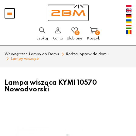
Przejdź
Przejdź
Pokaż
do menu
do
menu
głównego
menu
w
stopce
0
0
Szukaj
Konto
Ulubione
Koszyk
Wewnętrzne Lampy do Domu
Rodzaj opraw do domu
Lampy wiszące
Lampa wisząca KYMI 10570
Nowodvorski