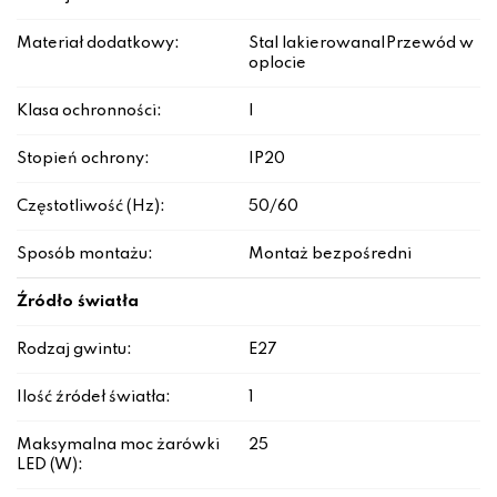
Materiał dodatkowy:
Stal lakierowana|Przewód w
oplocie
Klasa ochronności:
I
Stopień ochrony:
IP20
Częstotliwość (Hz):
50/60
Sposób montażu:
Montaż bezpośredni
Źródło światła
Rodzaj gwintu:
E27
Ilość źródeł światła:
1
Maksymalna moc żarówki
25
LED (W):