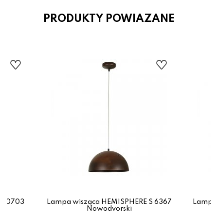
PRODUKTY POWIAZANE
 10703
Lampa wisząca HEMISPHERE S 6367
Lampa 
Nowodvorski