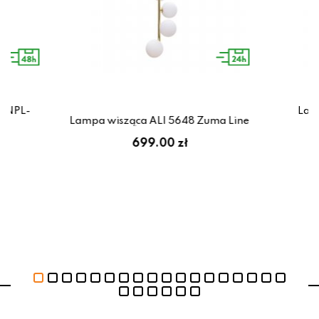
 PNPL-
Lamp
Lampa wisząca ALI 5648 Zuma Line
zł
699.00 zł