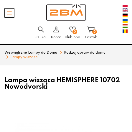
Przejdź
Przejdź
Pokaż
do menu
do
menu
głównego
menu
w
stopce
0
0
Szukaj
Konto
Ulubione
Koszyk
Wewnętrzne Lampy do Domu
Rodzaj opraw do domu
Lampy wiszące
Lampa wisząca HEMISPHERE 10702
Nowodvorski