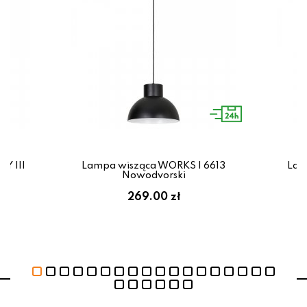
Y III
Lampa wisząca WORKS I 6613
Lam
Nowodvorski
269.00 zł