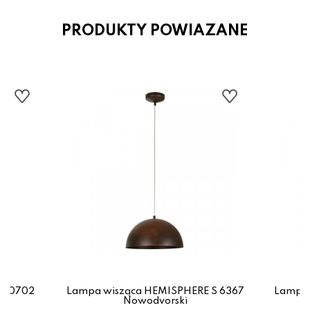
PRODUKTY POWIAZANE
 10702
Lampa wisząca HEMISPHERE S 6367
Lampa 
Nowodvorski