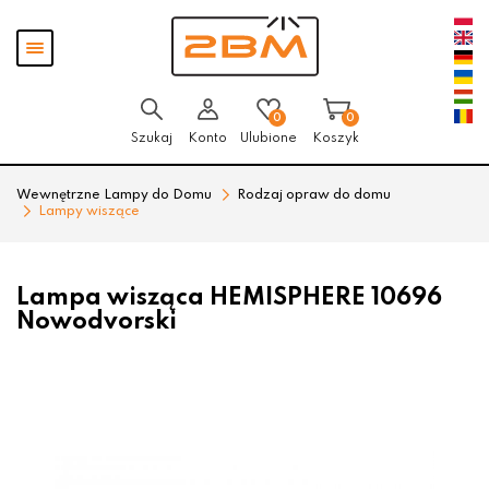
Przejdź
Przejdź
Pokaż
do menu
do
menu
głównego
menu
w
stopce
0
0
Szukaj
Konto
Ulubione
Koszyk
Wewnętrzne Lampy do Domu
Rodzaj opraw do domu
Lampy wiszące
Lampa wisząca HEMISPHERE 10696
Nowodvorski