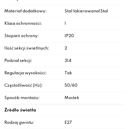
Materiał dodatkowy:
Stal lakierowana|Stal
Klasa ochronności:
I
Stopień ochrony:
IP20
Ilość sekcji świetlnych:
2
Podział sekcji:
3|4
Regulacja wysokości:
Tak
Częstotliwość (Hz):
50/60
Sposób montażu:
Mostek
Źródło światła
Rodzaj gwintu:
E27