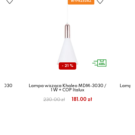
- 21 %
32030
Lampa wisząca Khaleo MDM-3030 /
Lampa 
1 W + COP Italux
zł
181.00 zł
230.00 zł