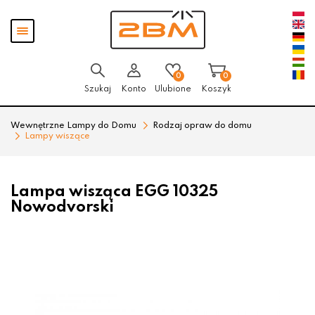
Przejdź
Przejdź
Pokaż
do menu
do
menu
głównego
menu
w
stopce
0
0
Szukaj
Konto
Ulubione
Koszyk
Wewnętrzne Lampy do Domu
Rodzaj opraw do domu
Lampy wiszące
Lampa wisząca EGG 10325
Nowodvorski