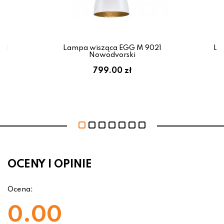
321
Lampa wisząca EGG M 9021
La
Nowodvorski
799.00 zł
OCENY I OPINIE
Ocena:
0.00