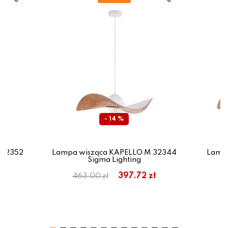
- 14 %
 32352
Lampa wisząca KAPELLO M 32344
Lampa
Sigma Lighting
ł
397.72 zł
463.00 zł