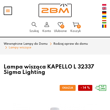
Przejdź
Przejdź
Pokaż
do menu
do
menu
głównego
menu
w
stopce
0
0
Szukaj
Konto
Ulubione
Koszyk
Wewnętrzne Lampy do Domu
Rodzaj opraw do domu
Lampy wiszące
Lampa wisząca KAPELLO L 32337
Sigma Lighting
- 14 %