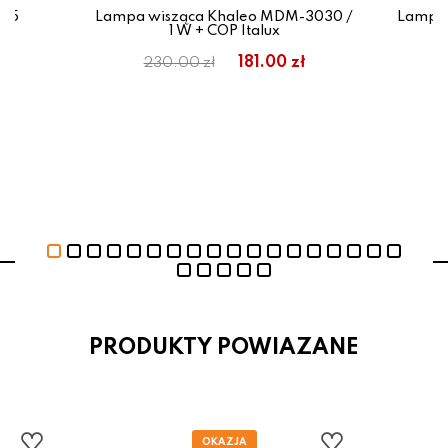
325
Lampa wisząca Khaleo MDM-3030 /
Lampa 
1 W + COP Italux
181.00 zł
230.00 zł
PRODUKTY POWIAZANE