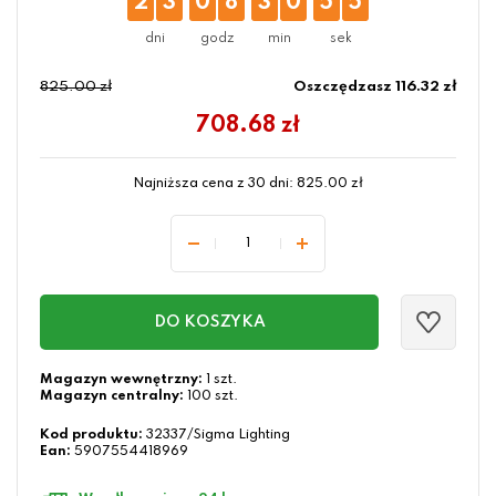
2
3
0
8
3
0
5
4
825.00 zł
Oszczędzasz 116.32 zł
708.68
zł
Najniższa cena z 30 dni:
825.00
zł
DO KOSZYKA
Magazyn wewnętrzny:
1 szt.
Magazyn centralny:
100 szt.
Kod produktu:
32337/Sigma Lighting
Ean:
5907554418969