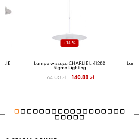
- 14 %
ARLIE
Lampa wisząca CHARLIE L 41288
Lampa
Sigma Lighting
ł
140.88 zł
164.00 zł