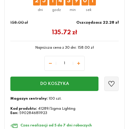
2
5
1
4
3
9
0
0
158.00 zł
Oszczędzasz 22.28 zł
135.72
zł
Najniższa cena z 30 dni:
158.00
zł
DO KOSZYKA
Magazyn centralny:
100 szt.
Kod produktu:
41289/Sigma Lighting
Ean:
5902846811923
Czas realizacji od 5 do 7 dni roboczych