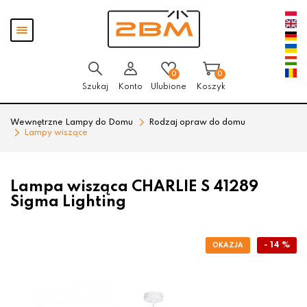
Przejdź
Przejdź
Pokaż
do menu
do
menu
głównego
menu
w
stopce
0
0
Szukaj
Konto
Ulubione
Koszyk
Wewnętrzne Lampy do Domu
Rodzaj opraw do domu
Lampy wiszące
Lampa wisząca CHARLIE S 41289
Sigma Lighting
- 14 %