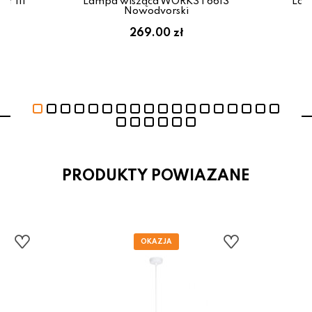
Y III
Lampa wisząca WORKS I 6613
Lam
Nowodvorski
269.00 zł
PRODUKTY POWIAZANE