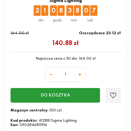
Sigma Lighting
2
1
0
8
3
8
0
6
164.00 zł
Oszczędzasz 23.12 zł
140.88
zł
Najniższa cena z 30 dni:
164.00
zł
DO KOSZYKA
Magazyn centralny:
100 szt.
Kod produktu:
41288/Sigma Lighting
Ean:
5902846811916