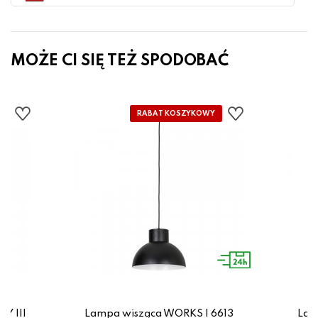
MOŻE CI SIĘ TEŻ SPODOBAĆ
Y III
Lampa wisząca WORKS I 6613
Lam