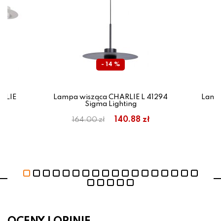
- 14 %
ARLIE
Lampa wisząca CHARLIE L 41294
Lampa
Sigma Lighting
ł
140.88 zł
164.00 zł