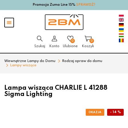
Promocja Zuma Line 15%
SPRAWDŹ!
Przejdź
Przejdź
do menu
do
głównego
menu
Pokaż
w
menu
stopce
0
0
Szukaj
Konto
Ulubione
Koszyk
Wewnętrzne Lampy do Domu
Rodzaj opraw do domu
Lampy wiszące
Lampa wisząca CHARLIE L 41288
Sigma Lighting
- 14 %