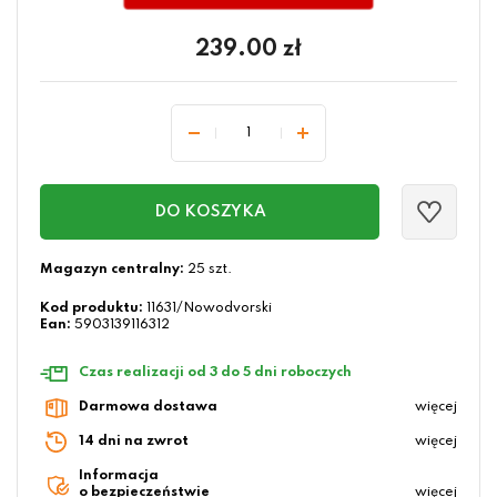
239.00
zł
DO KOSZYKA
Magazyn centralny:
25 szt.
Kod produktu:
11631/Nowodvorski
Ean:
5903139116312
Czas realizacji od 3 do 5 dni roboczych
Darmowa dostawa
więcej
14 dni na zwrot
więcej
Informacja
o bezpieczeństwie
więcej