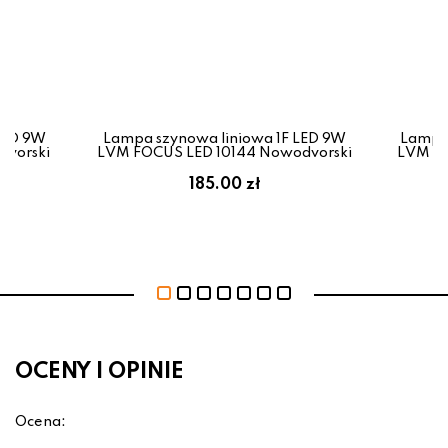
LED 9W
Lampa szynowa liniowa 1F LED 9W
Lampa 
dvorski
LVM FOCUS LED 10144 Nowodvorski
LVM FO
185.00 zł
OCENY I OPINIE
Ocena: