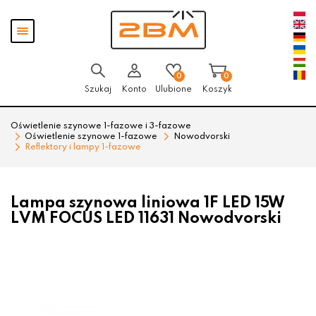
Przejdź
Przejdź
Pokaż
do menu
do
menu
głównego
menu
w
stopce
0
0
Szukaj
Konto
Ulubione
Koszyk
Oświetlenie szynowe 1-fazowe i 3-fazowe
Oświetlenie szynowe 1-fazowe
Nowodvorski
Reflektory i lampy 1-fazowe
Lampa szynowa liniowa 1F LED 15W
LVM FOCUS LED 11631 Nowodvorski