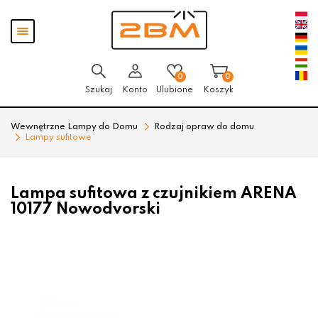
Przejdź
Przejdź
Pokaż
do menu
do
menu
głównego
menu
w
stopce
0
0
Szukaj
Konto
Ulubione
Koszyk
Wewnętrzne Lampy do Domu
Rodzaj opraw do domu
Lampy sufitowe
Lampa sufitowa z czujnikiem ARENA
10177 Nowodvorski