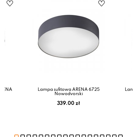
ARENA
Lampa sufitowa ARENA 6725
Lampa
Nowodvorski
339.00 zł