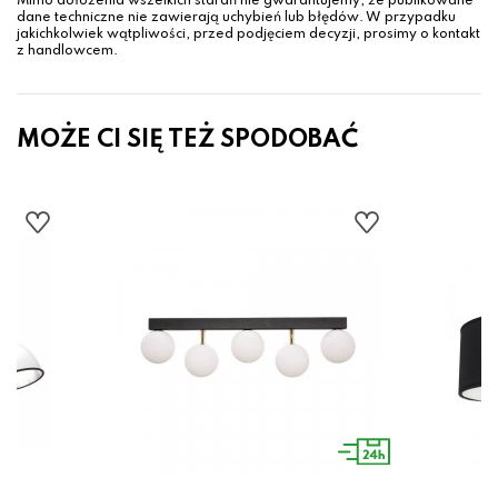
Mimo dołożenia wszelkich starań nie gwarantujemy, że publikowane
dane techniczne nie zawierają uchybień lub błędów. W przypadku
jakichkolwiek wątpliwości, przed podjęciem decyzji, prosimy o kontakt
z handlowcem.
MOŻE CI SIĘ TEŻ SPODOBAĆ