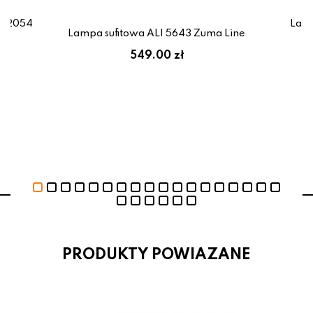
-72054
Lamp
Lampa sufitowa ALI 5643 Zuma Line
ł
549.00 zł
PRODUKTY POWIAZANE