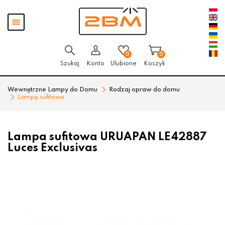
Przejdź
Przejdź
Pokaż
do menu
do
menu
głównego
menu
w
stopce
0
0
Szukaj
Konto
Ulubione
Koszyk
Wewnętrzne Lampy do Domu
Rodzaj opraw do domu
Lampy sufitowe
Lampa sufitowa URUAPAN LE42887
Luces Exclusivas