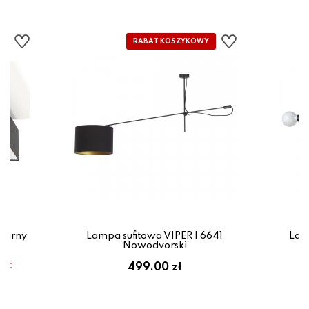
zarny
Lampa sufitowa VIPER I 6641
Lam
Nowodvorski
em:
499.00 zł
ł