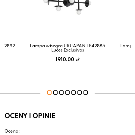
E42892
Lampa wisząca URUAPAN LE42885
Lampa
Luces Exclusivas
1910.00 zł
OCENY I OPINIE
Ocena: