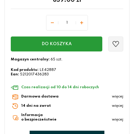
839.00
zł
DO KOSZYKA
Magazyn centralny:
65 szt.
Kod produktu:
LE42887
Ean:
5212017436283
Czas realizacji od 10 do 14 dni roboczych
Darmowa dostawa
więcej
14 dni na zwrot
więcej
Informacja
o bezpieczeństwie
więcej