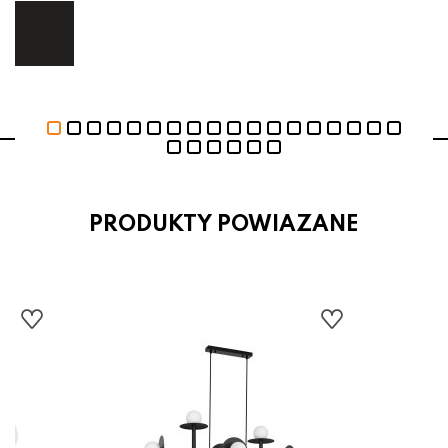
ej.
E
PRODUKTY POWIAZANE