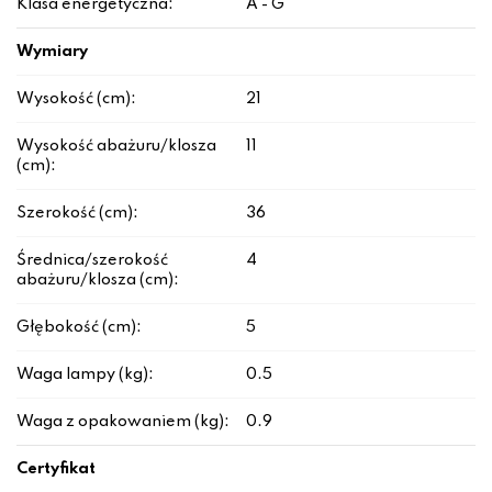
Klasa energetyczna:
A - G
Wymiary
Wysokość (cm):
21
Wysokość abażuru/klosza
11
(cm):
Szerokość (cm):
36
Średnica/szerokość
4
abażuru/klosza (cm):
Głębokość (cm):
5
Waga lampy (kg):
0.5
Waga z opakowaniem (kg):
0.9
Certyfikat