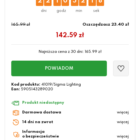
2
2
1
0
5
2
1
8
165.99 zł
Oszczędzasz 23.40 zł
142.59
zł
Najniższa cena z 30 dni:
165.99
zł
POWIADOM
Kod produktu:
41019/Sigma Lighting
Ean:
5905143289020
Produkt niedostępny
Darmowa dostawa
więcej
14 dni na zwrot
więcej
Informacja
o bezpieczeństwie
więcej