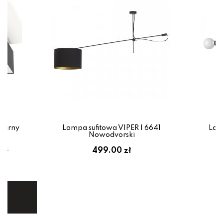
zarny
Lampa sufitowa VIPER I 6641
Lam
Nowodvorski
em:
499.00 zł
ł
ej.
E