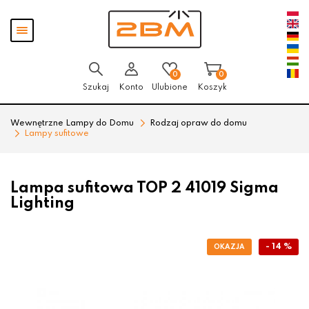
Przejdź
Przejdź
Pokaż
do menu
do
menu
głównego
menu
w
stopce
0
0
Szukaj
Konto
Ulubione
Koszyk
Wewnętrzne Lampy do Domu
Rodzaj opraw do domu
Lampy sufitowe
Lampa sufitowa TOP 2 41019 Sigma
Lighting
- 14 %