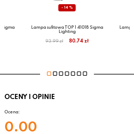
- 14 %
5 Sigma
Lampa sufitowa TOP 1 41018 Sigma
Lampa 
Lighting
ł
80.74 zł
93.99 zł
OCENY I OPINIE
Ocena:
0.00