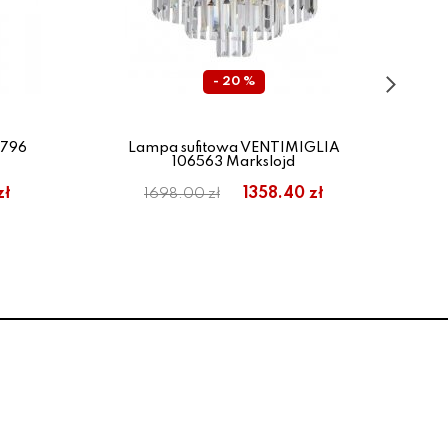
- 20 %
7796
Lampa sufitowa VENTIMIGLIA
L
106563 Markslojd
zł
1358.40 zł
1698.00 zł