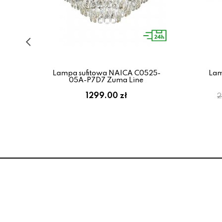
EGI
Lampa sufitowa NAICA C0525-
Lam
ne
05A-P7D7 Zuma Line
1299.00 zł
2