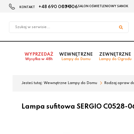
+48 690 003 006
O NAS
SALON OŚWIETLENIOWY SANOK
KONTAKT
Przejdź
Przejdź
do menu
do
głównego
menu
w
stopce
WYPRZEDAŻ
WEWNĘTRZNE
ZEWNĘTRZNE
Wysyłka w 48h
Lampy do Domu
Lampy do Ogrodu
Jesteś tutaj:
Wewnętrzne Lampy do Domu
Rodzaj opraw d
Lampa sufitowa SERGIO C0528-0