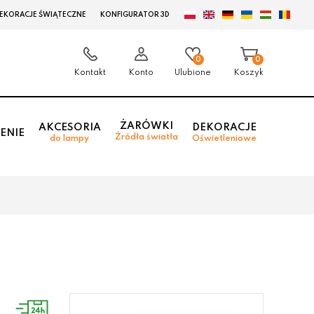
EKORACJE ŚWIĄTECZNE
KONFIGURATOR 3D
0
0
Kontakt
Konto
Ulubione
Koszyk
ŻARÓWKI
AKCESORIA
DEKORACJE
ENIE
Źródła światła
do lampy
Oświetleniowe