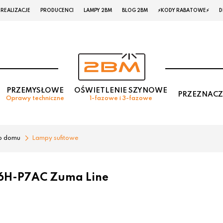
REALIZACJE
PRODUCENCI
LAMPY 2BM
BLOG 2BM
⚡KODY RABATOWE⚡
D
PRZEMYSŁOWE
OŚWIETLENIE SZYNOWE
PRZEZNACZ
Oprawy techniczne
1-fazowe i 3-fazowe
o domu
Lampy sufitowe
6H-P7AC Zuma Line