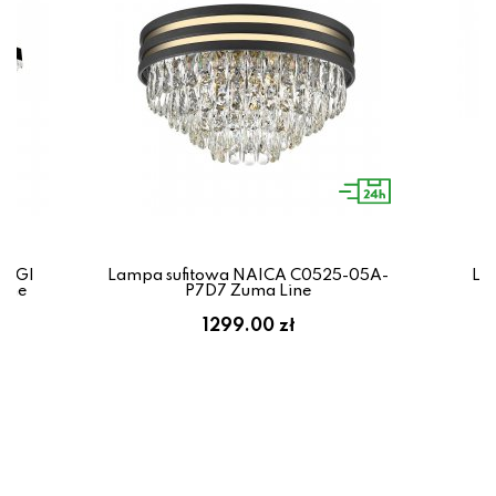
REGI
Lampa sufitowa NAICA C0525-05A-
La
ine
P7D7 Zuma Line
1299.00 zł