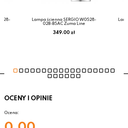
0528-
Lampa ścienna SERGIO W0528-
Lamp
e
02B-B5AC Zuma Line
349.00 zł
OCENY I OPINIE
Ocena:
0.00