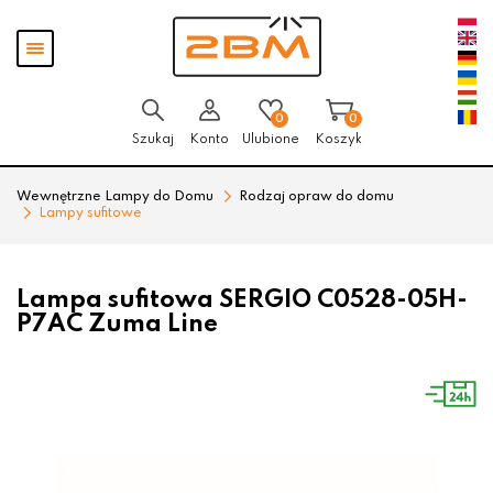
Przejdź
Przejdź
Pokaż
do menu
do
menu
głównego
menu
w
stopce
0
0
Szukaj
Konto
Ulubione
Koszyk
Wewnętrzne Lampy do Domu
Rodzaj opraw do domu
Lampy sufitowe
Lampa sufitowa SERGIO C0528-05H-
P7AC Zuma Line