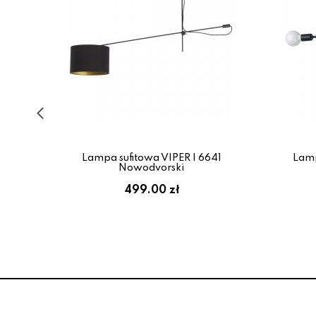
rny
Lampa sufitowa VIPER I 6641
Lamp
Nowodvorski
:
499.00 zł