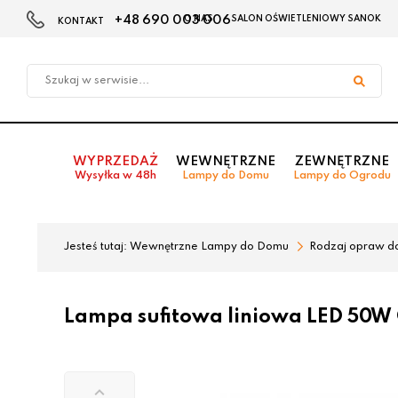
+48 690 003 006
O NAS
SALON OŚWIETLENIOWY SANOK
KONTAKT
Przejdź
Przejdź
do menu
do
głównego
menu
w
stopce
WYPRZEDAŻ
WEWNĘTRZNE
ZEWNĘTRZNE
Wysyłka w 48h
Lampy do Domu
Lampy do Ogrodu
Jesteś tutaj:
Wewnętrzne Lampy do Domu
Rodzaj opraw d
Lampa sufitowa liniowa LED 50W