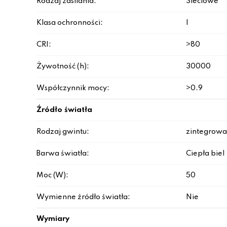
Rodzaj zasilania:
Sieciowe
Klasa ochronności:
I
CRI:
>80
Żywotność (h):
30000
Współczynnik mocy:
>0.9
Źródło światła
Rodzaj gwintu:
zintegrowa
Barwa światła:
Ciepła biel
Moc (W):
50
Wymienne źródło światła:
Nie
Wymiary