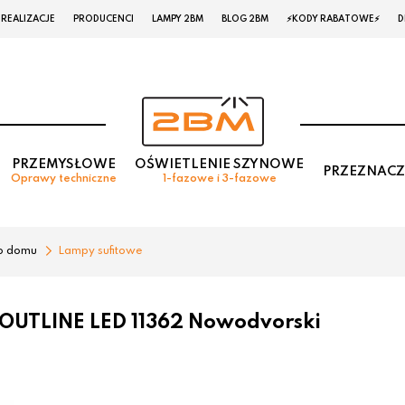
REALIZACJE
PRODUCENCI
LAMPY 2BM
BLOG 2BM
⚡KODY RABATOWE⚡
D
PRZEMYSŁOWE
OŚWIETLENIE SZYNOWE
PRZEZNACZ
Oprawy techniczne
1-fazowe i 3-fazowe
o domu
Lampy sufitowe
 OUTLINE LED 11362 Nowodvorski