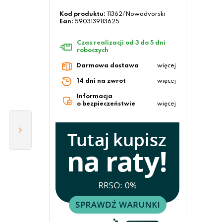
Kod produktu:
11362/Nowodvorski
Ean:
5903139113625
Czas realizacji od 3 do 5 dni
roboczych
Darmowa dostawa
więcej
14 dni na zwrot
więcej
Informacja
o bezpieczeństwie
więcej