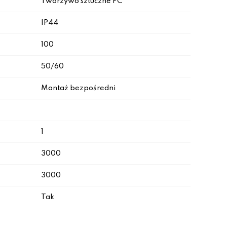
Tworzywo sztuczne PC
IP44
100
50/60
Montaż bezpośredni
1
3000
3000
Tak