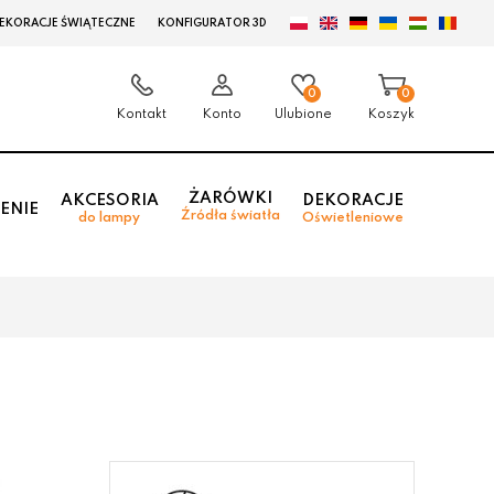
EKORACJE ŚWIĄTECZNE
KONFIGURATOR 3D
0
0
Kontakt
Konto
Ulubione
Koszyk
ŻARÓWKI
AKCESORIA
DEKORACJE
ENIE
Źródła światła
do lampy
Oświetleniowe