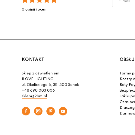
0 opinii i ocen
KONTAKT
OBSŁU
Sklep z oświetleniem
Formy pł
ILOVE LIGHTING
Koszty w
ul. Okulickiego 6, 38-500 Sanok
Raty Pa
+48 690 003 006
Bezpiec
sklep@2bm.pl
Jak kup
Czas oc
Dlaczeg
Darmowa