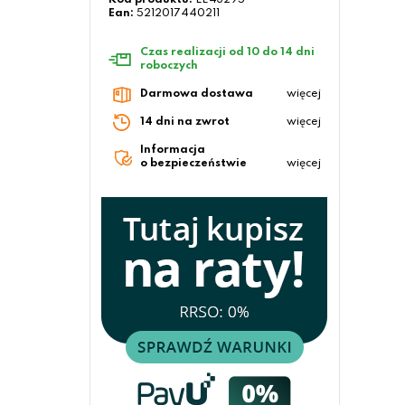
Kod produktu:
LE43295
Ean:
5212017440211
Czas realizacji od 10 do 14 dni
roboczych
Darmowa dostawa
więcej
14 dni na zwrot
więcej
Informacja
o bezpieczeństwie
więcej