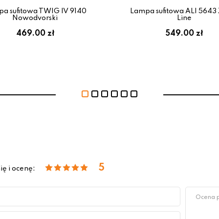
a sufitowa TWIG IV 9140
Lampa sufitowa ALI 5643
Nowodvorski
Line
469.00 zł
549.00 zł
5
ię i ocenę: