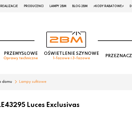
REALIZACJE
PRODUCENCI
LAMPY 2BM
BLOG 2BM
⚡KODY RABATOWE⚡
D
PRZEMYSŁOWE
OŚWIETLENIE SZYNOWE
PRZEZNACZ
Oprawy techniczne
1-fazowe i 3-fazowe
o domu
Lampy sufitowe
E43295 Luces Exclusivas