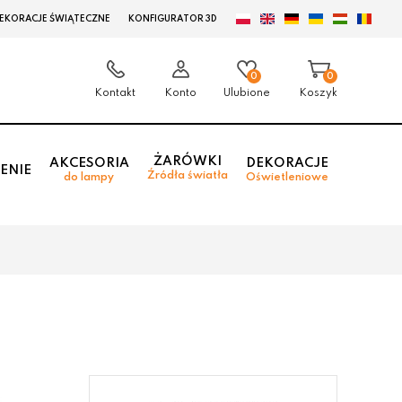
EKORACJE ŚWIĄTECZNE
KONFIGURATOR 3D
0
0
Kontakt
Konto
Ulubione
Koszyk
ŻARÓWKI
AKCESORIA
DEKORACJE
ENIE
Źródła światła
do lampy
Oświetleniowe