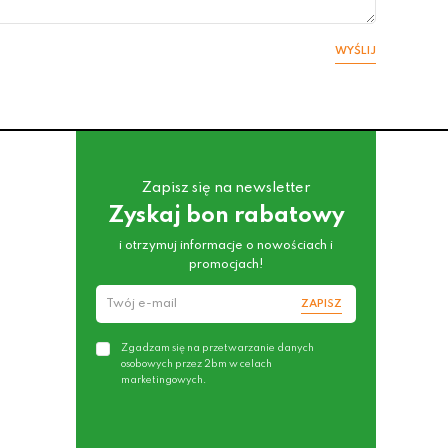
WYŚLIJ
Zapisz się na newsletter
Zyskaj bon rabatowy
i otrzymuj informacje o nowościach i
promocjach!
ZAPISZ
Zgadzam się na przetwarzanie danych
osobowych przez 2bm w celach
marketingowych.