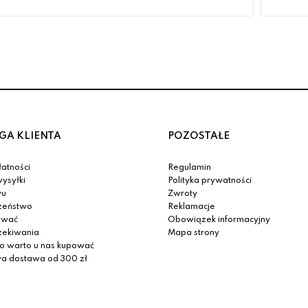
GA KLIENTA
POZOSTAŁE
atności
Regulamin
ysyłki
Polityka prywatności
yu
Zwroty
zeństwo
Reklamacje
ować
Obowiązek informacyjny
zekiwania
Mapa strony
o warto u nas kupować
 dostawa od 300 zł