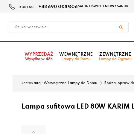
+48 690 003 006
O NAS
SALON OŚWIETLENIOWY SANOK
KONTAKT
Przejdź
Przejdź
do menu
do
głównego
menu
w
stopce
WYPRZEDAŻ
WEWNĘTRZNE
ZEWNĘTRZNE
Wysyłka w 48h
Lampy do Domu
Lampy do Ogrodu
Jesteś tutaj:
Wewnętrzne Lampy do Domu
Rodzaj opraw d
Lampa sufitowa LED 80W KARIM L