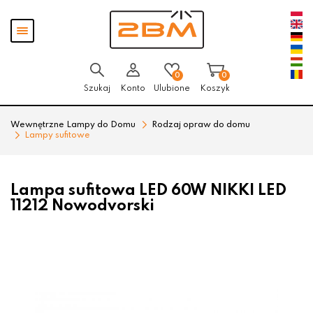
Przejdź
Przejdź
Pokaż
do menu
do
menu
głównego
menu
w
stopce
0
0
Szukaj
Konto
Ulubione
Koszyk
Wewnętrzne Lampy do Domu
Rodzaj opraw do domu
Lampy sufitowe
Lampa sufitowa LED 60W NIKKI LED
11212 Nowodvorski