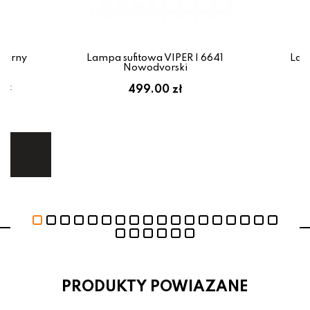
zarny
Lampa sufitowa VIPER I 6641
Lam
Nowodvorski
em:
499.00 zł
ł
ej.
E
PRODUKTY POWIAZANE