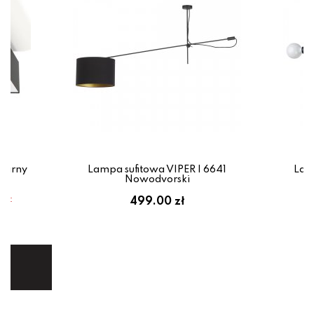
zarny
Lampa sufitowa VIPER I 6641
Lam
Nowodvorski
em:
499.00 zł
ł
ej.
E