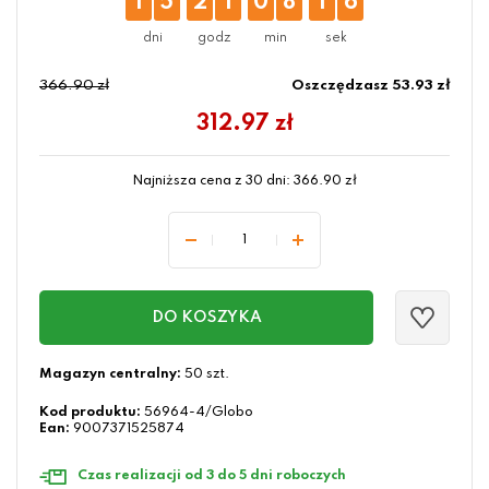
1
5
2
1
0
8
1
5
366.90 zł
Oszczędzasz 53.93 zł
312.97
zł
Najniższa cena z 30 dni:
366.90
zł
DO KOSZYKA
Magazyn centralny:
50 szt.
Kod produktu:
56964-4/Globo
Ean:
9007371525874
Czas realizacji od 3 do 5 dni roboczych