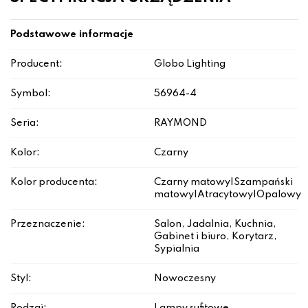
Podstawowe informacje
Producent:
Globo Lighting
Symbol:
56964-4
Seria:
RAYMOND
Kolor:
Czarny
Kolor producenta:
Czarny matowy|Szampański
matowy|Atracytowy|Opalowy
Przeznaczenie:
Salon, Jadalnia, Kuchnia,
Gabinet i biuro, Korytarz,
Sypialnia
Styl:
Nowoczesny