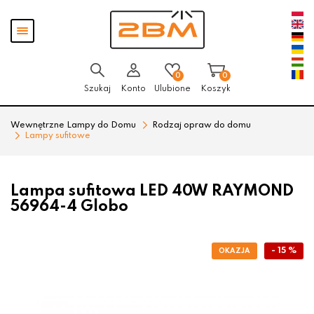
Przejdź
Przejdź
Pokaż
do menu
do
menu
głównego
menu
w
stopce
0
0
Szukaj
Konto
Ulubione
Koszyk
Wewnętrzne Lampy do Domu
Rodzaj opraw do domu
Lampy sufitowe
Lampa sufitowa LED 40W RAYMOND
56964-4 Globo
- 15 %