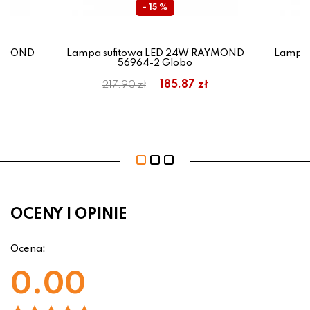
- 15 %
AYMOND
Lampa sufitowa LED 24W RAYMOND
Lampa 
56964-2 Globo
185.87 zł
217.90 zł
OCENY I OPINIE
Ocena:
0.00