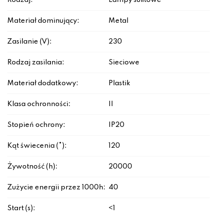
Rodzaj:
Lampy sufitowe
Materiał dominujący:
Metal
Zasilanie (V):
230
Rodzaj zasilania:
Sieciowe
Materiał dodatkowy:
Plastik
Klasa ochronności:
II
Stopień ochrony:
IP20
Kąt świecenia (°):
120
Żywotność (h):
20000
Zużycie energii przez 1000h:
40
Start (s):
<1