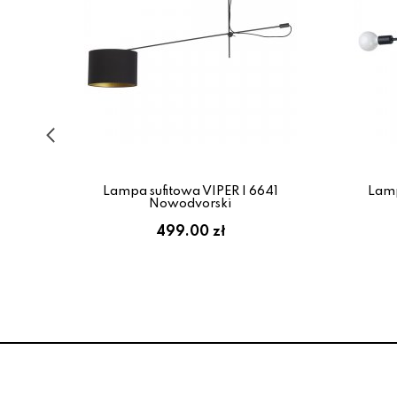
rny
Lampa sufitowa VIPER I 6641
Lamp
Nowodvorski
:
499.00 zł