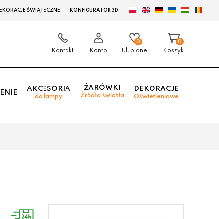
EKORACJE ŚWIĄTECZNE
KONFIGURATOR 3D
0
0
Kontakt
Konto
Ulubione
Koszyk
ŻARÓWKI
AKCESORIA
DEKORACJE
ENIE
Źródła światła
do lampy
Oświetleniowe