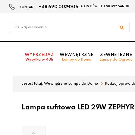
+48 690 003 006
O NAS
SALON OŚWIETLENIOWY SANOK
KONTAKT
Przejdź
Przejdź
do menu
do
głównego
menu
w
stopce
WYPRZEDAŻ
WEWNĘTRZNE
ZEWNĘTRZNE
Wysyłka w 48h
Lampy do Domu
Lampy do Ogrodu
Jesteś tutaj:
Wewnętrzne Lampy do Domu
Rodzaj opraw d
Lampa sufitowa LED 29W ZEPHYR