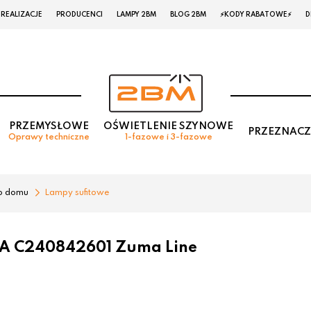
REALIZACJE
PRODUCENCI
LAMPY 2BM
BLOG 2BM
⚡KODY RABATOWE⚡
D
PRZEMYSŁOWE
OŚWIETLENIE SZYNOWE
PRZEZNACZ
Oprawy techniczne
1-fazowe i 3-fazowe
o domu
Lampy sufitowe
A C240842601 Zuma Line