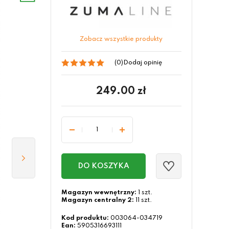
Zobacz wszystkie produkty
(0)
Dodaj opinię
249.00
zł
DO KOSZYKA
Magazyn wewnętrzny:
1 szt.
Magazyn centralny 2:
11 szt.
Kod produktu:
003064-034719
Ean:
5905316693111