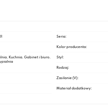
01
Seria:
Kolor producenta:
lnia, Kuchnia, Gabinet i biuro,
Styl:
ypialnia
Rodzaj:
Zasilanie (V):
Materiał dodatkowy: