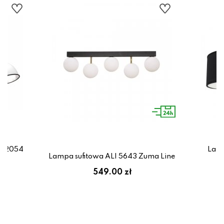
-72054
Lamp
Lampa sufitowa ALI 5643 Zuma Line
ł
549.00 zł