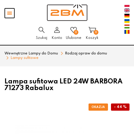
Przejdź
Przejdź
Pokaż
do menu
do
menu
głównego
menu
w
stopce
0
0
Szukaj
Konto
Ulubione
Koszyk
Wewnętrzne Lampy do Domu
Rodzaj opraw do domu
Lampy sufitowe
Lampa sufitowa LED 24W BARBORA
71273 Rabalux
- 44 %