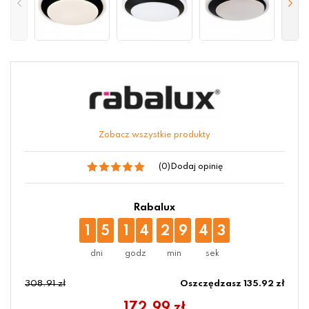
Zobacz wszystkie produkty
(0)
Dodaj opinię
Rabalux
1
5
1
4
2
9
4
3
308.91 zł
Oszczędzasz 135.92 zł
172.99
zł