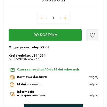
703.00
zł
DO KOSZYKA
Magazyn centralny:
99 szt.
Kod produktu:
LE44254
Ean:
5212017467966
Czas realizacji od 10 do 14 dni roboczych
Darmowa dostawa
więcej
14 dni na zwrot
więcej
Informacja
o bezpieczeństwie
więcej