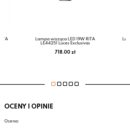
RITA
Lampa wisząca LED 19W RITA
Lam
as
LE44251 Luces Exclusivas
L
718.00 zł
OCENY I OPINIE
Ocena: