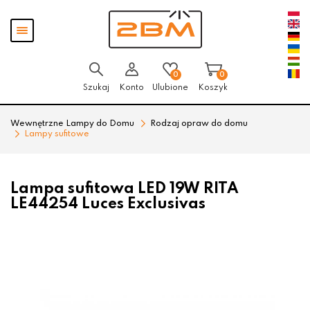
Przejdź
Przejdź
Pokaż
do menu
do
menu
głównego
menu
w
stopce
0
0
Szukaj
Konto
Ulubione
Koszyk
Wewnętrzne Lampy do Domu
Rodzaj opraw do domu
Lampy sufitowe
Lampa sufitowa LED 19W RITA
LE44254 Luces Exclusivas