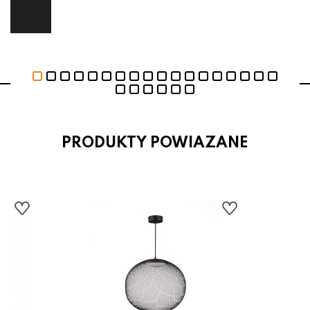
ej.
E
PRODUKTY POWIAZANE