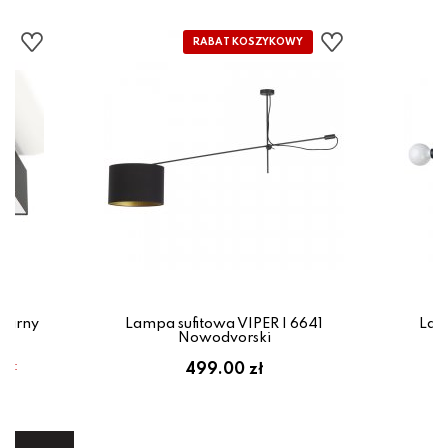
zarny
Lampa sufitowa VIPER I 6641
Lam
Nowodvorski
em:
499.00 zł
ł