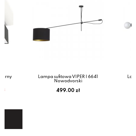
zarny
Lampa sufitowa VIPER I 6641
Lam
Nowodvorski
em:
499.00 zł
ł
ej.
E