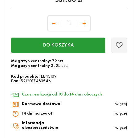
531.00
zł
DO KOSZYKA
Magazyn centralny:
72 szt.
Magazyn centralny 2:
25 szt.
Kod produktu:
LE45189
Ean:
5212017483546
Czas realizacji od 10 do 14 dni roboczych
Darmowa dostawa
więcej
14 dni na zwrot
więcej
Informacja
o bezpieczeństwie
więcej