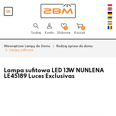
Przejdź
Przejdź
Pokaż
do menu
do
menu
głównego
menu
w
stopce
0
0
Szukaj
Konto
Ulubione
Koszyk
Wewnętrzne Lampy do Domu
Rodzaj opraw do domu
Lampy sufitowe
Lampa sufitowa LED 13W NUNLENA
LE45189 Luces Exclusivas