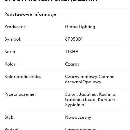
Podstawowe informacje
Producent:
Globo Lighting
Symbol:
67353D1
Seria:
TISHA
Kolor:
Czarny
Kolor producenta:
Czarny matowy|Ciemne
drewno|Opalowy
Przeznaczenie:
Salon, Jadalnia, Kuchnia,
Gabinet i biuro, Korytarz,
Sypialnia
Styl:
Nowoczesny