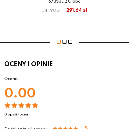
67353D2 Globo
ł
291.64 zł
341.90 zł
OCENY I OPINIE
Ocena:
0.00
0 opinii i ocen