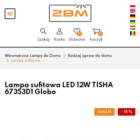
Przejdź
Przejdź
Pokaż
do menu
do
menu
głównego
menu
w
stopce
0
0
Szukaj
Konto
Ulubione
Koszyk
Wewnętrzne Lampy do Domu
Rodzaj opraw do domu
Lampy sufitowe
Lampa sufitowa LED 12W TISHA
67353D1 Globo
- 15 %