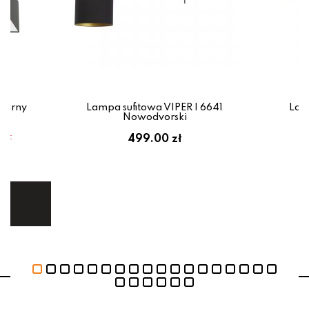
zarny
Lampa sufitowa VIPER I 6641
Lam
Nowodvorski
em:
499.00 zł
ł
ej.
E