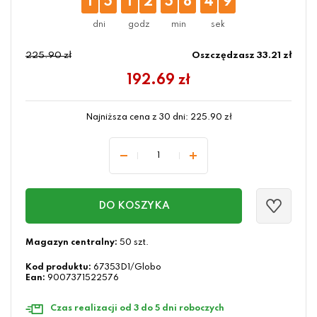
1
5
1
2
5
8
4
8
225.90 zł
Oszczędzasz 33.21 zł
192.69
zł
Najniższa cena z 30 dni:
225.90
zł
DO KOSZYKA
Magazyn centralny:
50 szt.
Kod produktu:
67353D1/Globo
Ean:
9007371522576
Czas realizacji od 3 do 5 dni roboczych