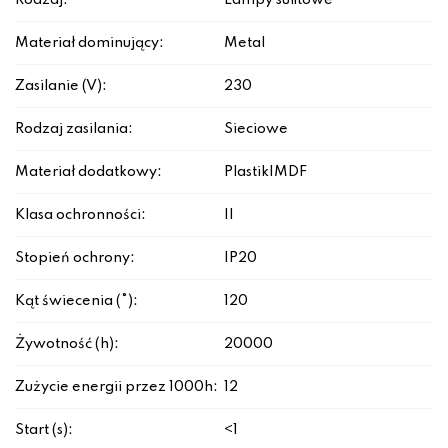
Rodzaj:
Lampy sufitowe
Materiał dominujący:
Metal
Zasilanie (V):
230
Rodzaj zasilania:
Sieciowe
Materiał dodatkowy:
Plastik|MDF
Klasa ochronności:
II
Stopień ochrony:
IP20
Kąt świecenia (°):
120
Żywotność (h):
20000
Zużycie energii przez 1000h:
12
Start (s):
<1