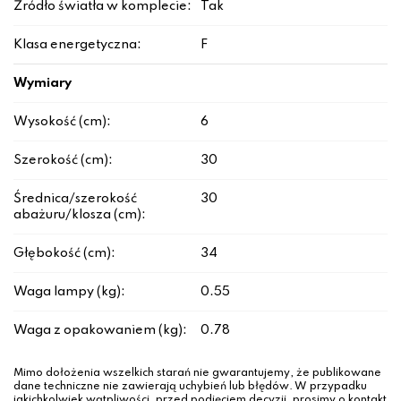
Źródło światła w komplecie:
Tak
Klasa energetyczna:
F
Wymiary
Wysokość (cm):
6
Szerokość (cm):
30
Średnica/szerokość
30
abażuru/klosza (cm):
Głębokość (cm):
34
Waga lampy (kg):
0.55
Waga z opakowaniem (kg):
0.78
Mimo dołożenia wszelkich starań nie gwarantujemy, że publikowane
dane techniczne nie zawierają uchybień lub błędów. W przypadku
jakichkolwiek wątpliwości, przed podjęciem decyzji, prosimy o kontakt