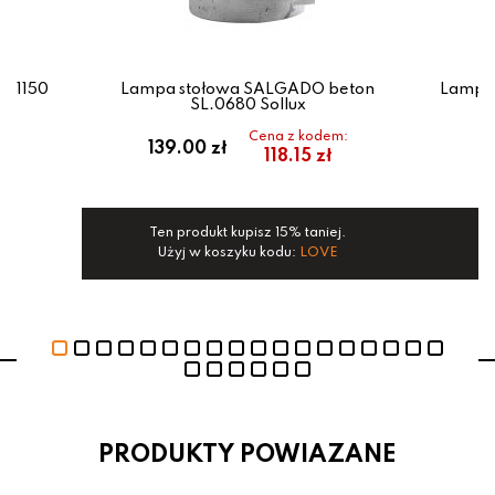
501150
Lampa stołowa SALGADO beton
Lampa 
SL.0680 Sollux
Cena z kodem:
139.00 zł
1
118.15 zł
Ten produkt kupisz 15% taniej.
Te
Użyj w koszyku kodu:
LOVE
PRODUKTY POWIAZANE