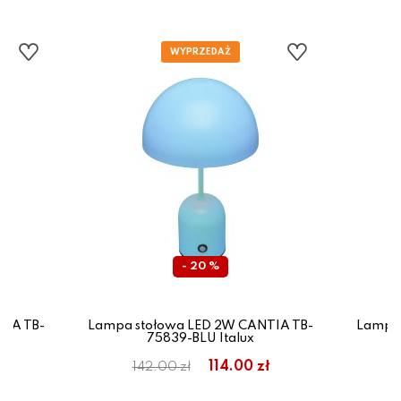
- 20 %
TIA TB-
Lampa stołowa LED 2W CANTIA TB-
Lampa 
75839-BLU Italux
ł
114.00 zł
142.00 zł