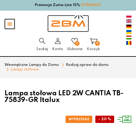
Promocja Zuma Line 15%
SPRAWDŹ!
Przejdź
Przejdź
do menu
do
głównego
menu
Pokaż
w
menu
stopce
0
0
Szukaj
Konto
Ulubione
Koszyk
Wewnętrzne Lampy do Domu
Rodzaj opraw do domu
Lampy stołowe
Lampa stołowa LED 2W CANTIA TB-
75839-GR Italux
- 20 %