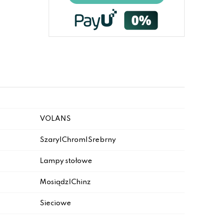
VOLANS
Szary|Chrom|Srebrny
Lampy stołowe
Mosiądz|Chinz
Sieciowe