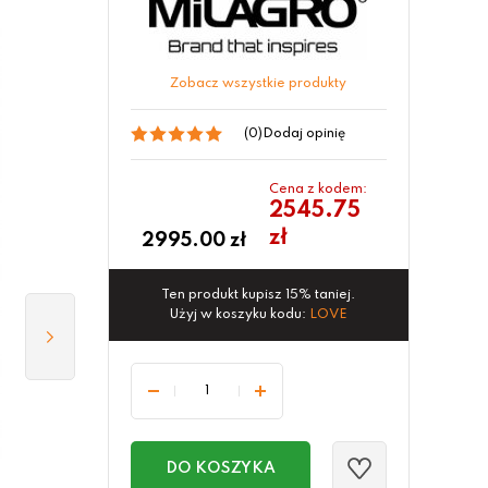
Zobacz wszystkie produkty
(0)
Dodaj opinię
Cena z kodem:
2545.75
zł
2995.00
zł
Ten produkt kupisz 15% taniej.
Użyj w koszyku kodu:
LOVE
DO KOSZYKA