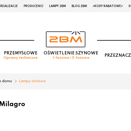
REALIZACJE
PRODUCENCI
LAMPY 2BM
BLOG 2BM
⚡KODY RABATOWE⚡
D
PRZEMYSŁOWE
OŚWIETLENIE SZYNOWE
PRZEZNACZ
Oprawy techniczne
1-fazowe i 3-fazowe
o domu
Lampy stołowe
Milagro