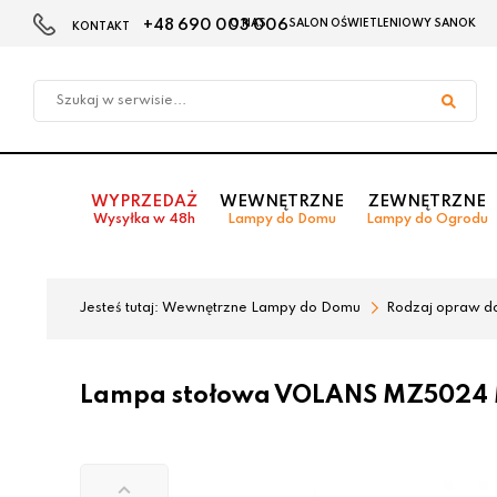
+48 690 003 006
O NAS
SALON OŚWIETLENIOWY SANOK
KONTAKT
Przejdź
Przejdź
do menu
do
głównego
menu
w
stopce
WYPRZEDAŻ
WEWNĘTRZNE
ZEWNĘTRZNE
Wysyłka w 48h
Lampy do Domu
Lampy do Ogrodu
Jesteś tutaj:
Wewnętrzne Lampy do Domu
Rodzaj opraw d
Lampa stołowa VOLANS MZ5024 