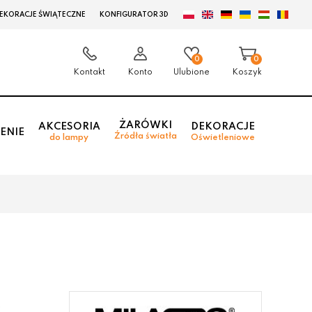
EKORACJE ŚWIĄTECZNE
KONFIGURATOR 3D
0
0
Kontakt
Konto
Ulubione
Koszyk
ŻARÓWKI
AKCESORIA
DEKORACJE
ENIE
Źródła światła
do lampy
Oświetleniowe