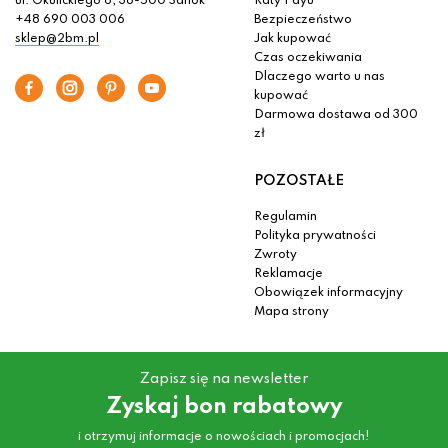
ul. Okulickiego 6, 38-500 Sanok
Raty Payu
+48 690 003 006
Bezpieczeństwo
sklep@2bm.pl
Jak kupować
Czas oczekiwania
Dlaczego warto u nas
kupować
Darmowa dostawa od 300
zł
POZOSTAŁE
Regulamin
Polityka prywatności
Zwroty
Reklamacje
Obowiązek informacyjny
Mapa strony
Zapisz się na newsletter
Zyskaj bon rabatowy
i otrzymuj informacje o nowościach i promocjach!