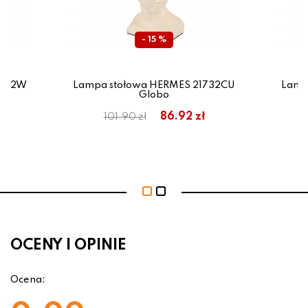
- 15 %
1732W
Lampa stołowa HERMES 21732CU
Lamp
Globo
86.92 zł
101.90 zł
OCENY I OPINIE
Ocena: