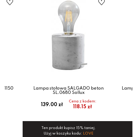
501150
Lampa stołowa SALGADO beton
Lampa 
SL.0680 Sollux
Cena z kodem:
139.00 zł
1
118.15 zł
Ten produkt kupisz 15% taniej.
Te
Użyj w koszyku kodu:
LOVE