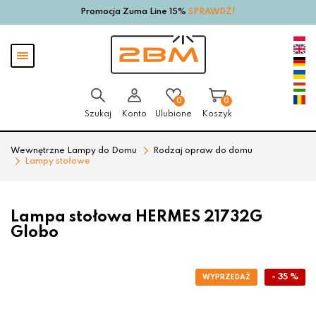
Promocja Zuma Line 15%
SPRAWDŹ!
Przejdź
Przejdź
do menu
do
głównego
menu
Pokaż
w
menu
stopce
0
0
Szukaj
Konto
Ulubione
Koszyk
Wewnętrzne Lampy do Domu
Rodzaj opraw do domu
Lampy stołowe
Lampa stołowa HERMES 21732G
Globo
- 35 %