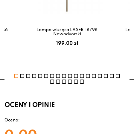
0446
Lampa wisząca LASER I 8798
Lam
Nowodvorski
199.00 zł
OCENY I OPINIE
Ocena: