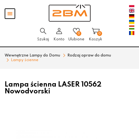
Przejdź
Przejdź
Pokaż
do menu
do
menu
głównego
menu
w
stopce
0
0
Szukaj
Konto
Ulubione
Koszyk
Wewnętrzne Lampy do Domu
Rodzaj opraw do domu
Lampy ścienne
Lampa ścienna LASER 10562
Nowodvorski