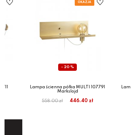
- 20 %
3711
Lampa ścienna półka MULTI 107791
Lampa
Markslojd
m:
446.40 zł
558.00 zł
ej.
E