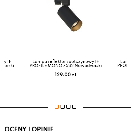
owy 1F
Lampa reflektor spot szynowy 1F
Lampa
vorski
PROFILE MONO 7582 Nowodvorski
PROFI
129.00 zł
OCENY I OPINIE