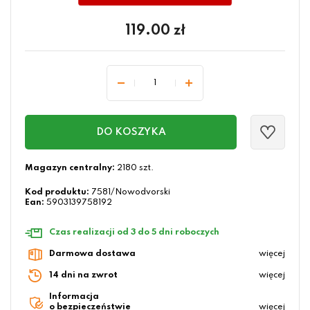
119.00
zł
DO KOSZYKA
Magazyn centralny:
2180 szt.
Kod produktu:
7581/Nowodvorski
Ean:
5903139758192
Czas realizacji od 3 do 5 dni roboczych
Darmowa dostawa
więcej
14 dni na zwrot
więcej
Informacja
o bezpieczeństwie
więcej