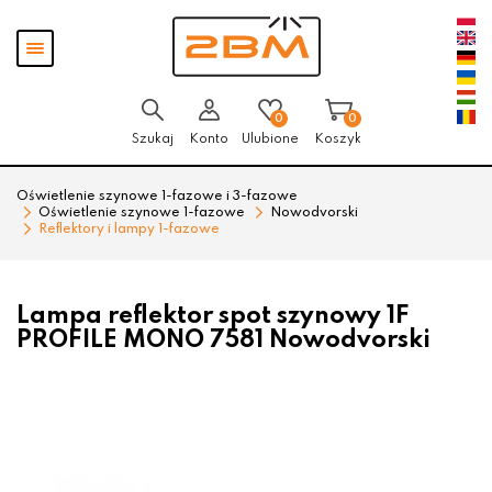
Przejdź
Przejdź
Pokaż
do menu
do
menu
głównego
menu
w
stopce
0
0
Szukaj
Konto
Ulubione
Koszyk
Oświetlenie szynowe 1-fazowe i 3-fazowe
Oświetlenie szynowe 1-fazowe
Nowodvorski
Reflektory i lampy 1-fazowe
Lampa reflektor spot szynowy 1F
PROFILE MONO 7581 Nowodvorski