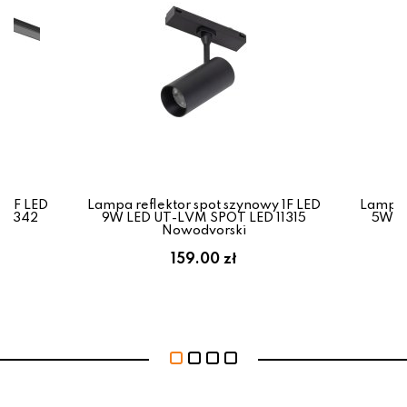
y 1F LED
Lampa reflektor spot szynowy 1F LED
Lampa r
 11342
9W LED UT-LVM SPOT LED 11315
5W L
Nowodvorski
159.00 zł