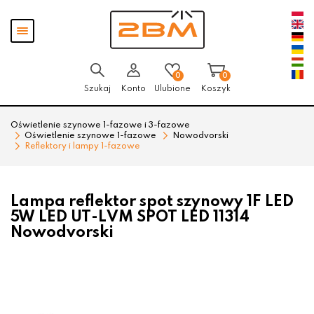
Przejdź
Przejdź
Pokaż
do menu
do
menu
głównego
menu
w
stopce
0
0
Szukaj
Konto
Ulubione
Koszyk
Oświetlenie szynowe 1-fazowe i 3-fazowe
Oświetlenie szynowe 1-fazowe
Nowodvorski
Reflektory i lampy 1-fazowe
Lampa reflektor spot szynowy 1F LED
5W LED UT-LVM SPOT LED 11314
Nowodvorski