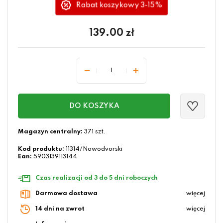
Rabat koszykowy 3-15%
139.00
zł
DO KOSZYKA
Magazyn centralny:
371 szt.
Kod produktu:
11314/Nowodvorski
Ean:
5903139113144
Czas realizacji od 3 do 5 dni roboczych
Darmowa dostawa
więcej
14 dni na zwrot
więcej