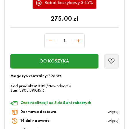
Rabat koszykowy 3-15%
275.00
zł
DO KOSZYKA
Magazyn centralny:
326 szt.
Kod produktu:
10151/Nowodvorski
Ean:
5903139101516
Czas realizacji od 3 do 5 dni roboczych
Darmowa dostawa
więcej
14 dni na zwrot
więcej