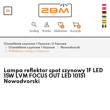
Przejdź
Przejdź
Pokaż
do menu
do
menu
głównego
menu
w
stopce
0
0
Szukaj
Konto
Ulubione
Koszyk
Oświetlenie szynowe 1-fazowe i 3-fazowe
Oświetlenie szynowe 1-fazowe
Nowodvorski
Reflektory i lampy 1-fazowe
Lampa reflektor spot szynowy 1F LED
15W LVM FOCUS OUT LED 10151
Nowodvorski