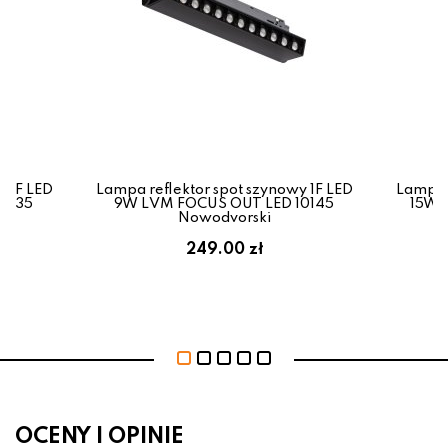
y 1F LED
Lampa reflektor spot szynowy 1F LED
Lampa r
1635
9W LVM FOCUS OUT LED 10145
15W 
Nowodvorski
249.00 zł
OCENY I OPINIE