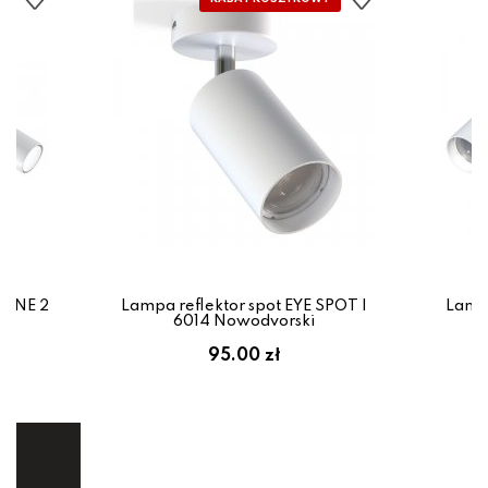
IONE 2
Lampa reflektor spot EYE SPOT I
Lampa
6014 Nowodvorski
em:
95.00 zł
ł
ej.
E