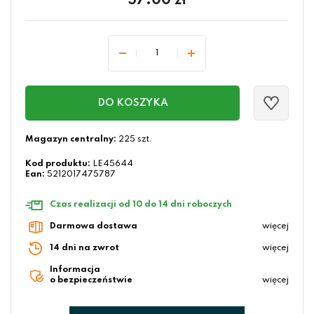
57.00
zł
DO KOSZYKA
Magazyn centralny:
225 szt.
Kod produktu:
LE45644
Ean:
5212017475787
Czas realizacji od 10 do 14 dni roboczych
Darmowa dostawa
więcej
14 dni na zwrot
więcej
Informacja
o bezpieczeństwie
więcej