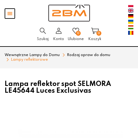
Przejdź
Przejdź
Pokaż
do menu
do
menu
głównego
menu
w
stopce
0
0
Szukaj
Konto
Ulubione
Koszyk
Wewnętrzne Lampy do Domu
Rodzaj opraw do domu
Lampy reflektorowe
Lampa reflektor spot SELMORA
LE45644 Luces Exclusivas