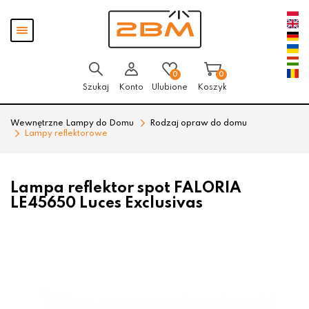
Przejdź
Przejdź
Pokaż
do menu
do
menu
głównego
menu
w
stopce
0
0
Szukaj
Konto
Ulubione
Koszyk
Wewnętrzne Lampy do Domu
Rodzaj opraw do domu
Lampy reflektorowe
Lampa reflektor spot FALORIA
LE45650 Luces Exclusivas