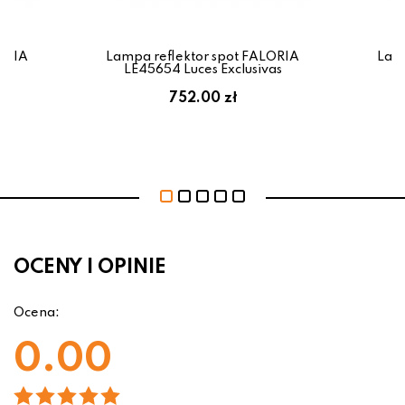
LORIA
Lampa reflektor spot FALORIA
Lamp
as
LE45654 Luces Exclusivas
L
752.00 zł
OCENY I OPINIE
Ocena:
0.00