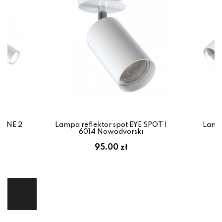
IONE 2
Lampa reflektor spot EYE SPOT I
Lampa
6014 Nowodvorski
em:
95.00 zł
ł
ej.
E