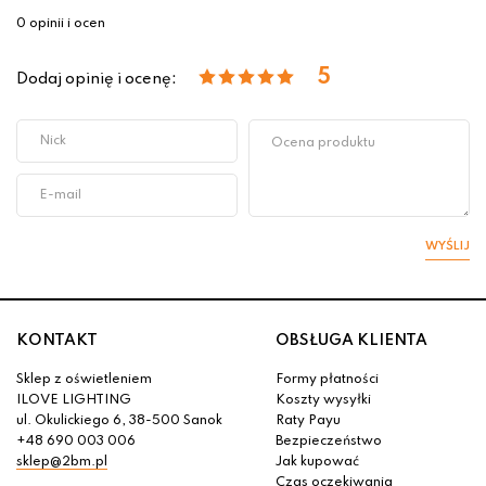
0 opinii i ocen
5
Dodaj opinię i ocenę:
WYŚLIJ
KONTAKT
OBSŁUGA KLIENTA
Sklep z oświetleniem
Formy płatności
ILOVE LIGHTING
Koszty wysyłki
ul. Okulickiego 6, 38-500 Sanok
Raty Payu
+48 690 003 006
Bezpieczeństwo
sklep@2bm.pl
Jak kupować
Czas oczekiwania