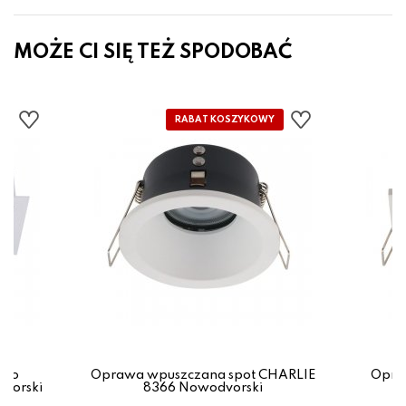
MOŻE CI SIĘ TEŻ SPODOBAĆ
zko
Oprawa wpuszczana spot CHARLIE
Opra
vorski
8366 Nowodvorski