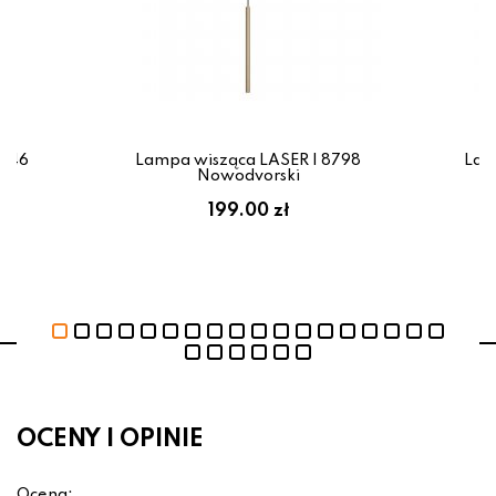
0446
Lampa wisząca LASER I 8798
Lam
Nowodvorski
199.00 zł
OCENY I OPINIE
Ocena: