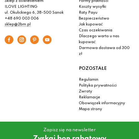
Sklep z oświetleniem
Formy płatności
ILOVE LIGHTING
Koszty wysyłki
ul. Okulickiego 6, 38-500 Sanok
Raty Payu
+48 690 003 006
Bezpieczeństwo
sklep@2bm.pl
Jak kupować
Czas oczekiwania
Dlaczego warto u nas
kupować
Darmowa dostawa od 300
zł
POZOSTAŁE
Regulamin
Polityka prywatności
Zwroty
Reklamacje
Obowiązek informacyjny
Mapa strony
Zapisz się na newsletter
Zyskaj bon rabatowy