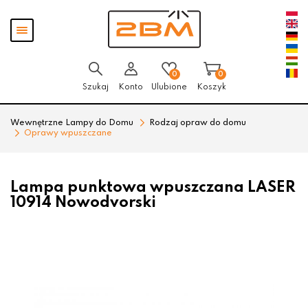
Przejdź
Przejdź
Pokaż
do menu
do
menu
głównego
menu
w
stopce
0
0
Szukaj
Konto
Ulubione
Koszyk
Wewnętrzne Lampy do Domu
Rodzaj opraw do domu
Oprawy wpuszczane
Lampa punktowa wpuszczana LASER
10914 Nowodvorski