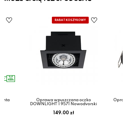
canta
Oprawa wpuszczana oczko
Opraw
x
DOWNLIGHT I 9571 Nowodvorski
ł
149.00 zł