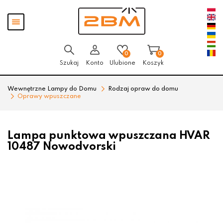
Przejdź
Przejdź
Pokaż
do menu
do
menu
głównego
menu
w
stopce
0
0
Szukaj
Konto
Ulubione
Koszyk
Wewnętrzne Lampy do Domu
Rodzaj opraw do domu
Oprawy wpuszczane
Lampa punktowa wpuszczana HVAR
10487 Nowodvorski