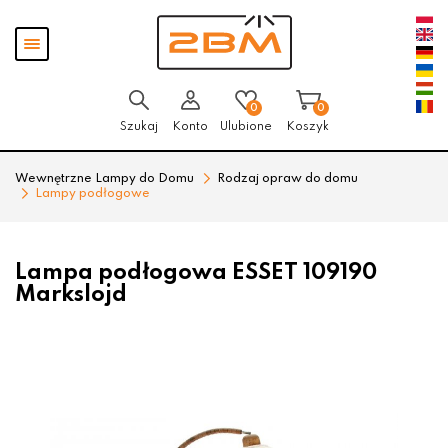
Przejdź
Przejdź
Pokaż
do menu
do
menu
głównego
menu
w
stopce
0
0
Szukaj
Konto
Ulubione
Koszyk
Wewnętrzne Lampy do Domu
Rodzaj opraw do domu
Lampy podłogowe
Lampa podłogowa ESSET 109190
Markslojd