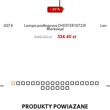
- 20 %
524274
Lampa podłogowa CHESTER 107231
Lamp
Markslojd
534.40 zł
668.00 zł
PRODUKTY POWIAZANE