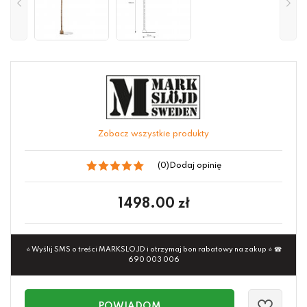
Zobacz wszystkie produkty
(0)
Dodaj opinię
1498.00
zł
⭐ Wyślij SMS o treści MARKSLOJD i otrzymaj bon rabatowy na zakup ⭐ ☎
690 003 006
POWIADOM