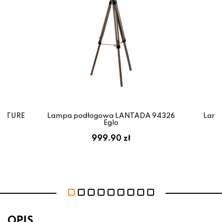
NATURE
Lampa podłogowa LANTADA 94326
Lamp
Eglo
ł
999.90 zł
OPIS