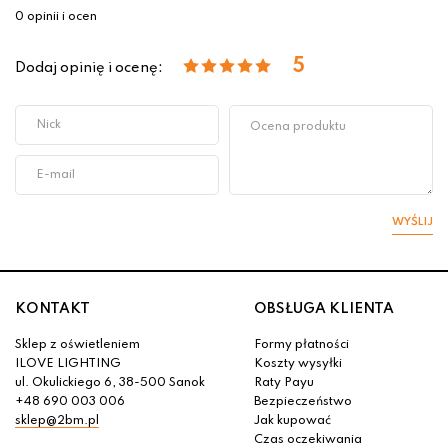
0 opinii i ocen
5
Dodaj opinię i ocenę:
WYŚLIJ
KONTAKT
OBSŁUGA KLIENTA
Sklep z oświetleniem
Formy płatności
ILOVE LIGHTING
Koszty wysyłki
ul. Okulickiego 6, 38-500 Sanok
Raty Payu
+48 690 003 006
Bezpieczeństwo
sklep@2bm.pl
Jak kupować
Czas oczekiwania