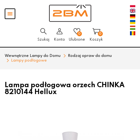
Przejdź
Przejdź
Pokaż
do menu
do
menu
głównego
menu
w
stopce
0
0
Szukaj
Konto
Ulubione
Koszyk
Wewnętrzne Lampy do Domu
Rodzaj opraw do domu
Lampy podłogowe
Lampa podłogowa orzech CHINKA
8210144 Hellux