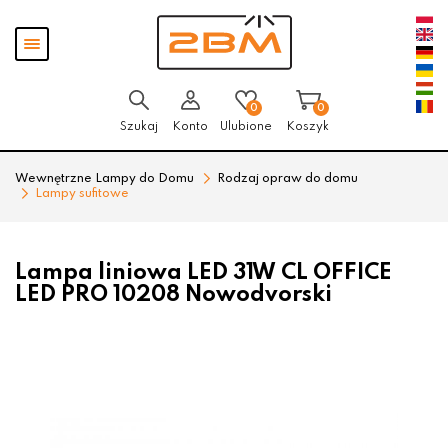
Przejdź
Przejdź
Pokaż
do menu
do
menu
głównego
menu
w
stopce
0
0
Szukaj
Konto
Ulubione
Koszyk
Wewnętrzne Lampy do Domu
Rodzaj opraw do domu
Lampy sufitowe
Lampa liniowa LED 31W CL OFFICE
LED PRO 10208 Nowodvorski