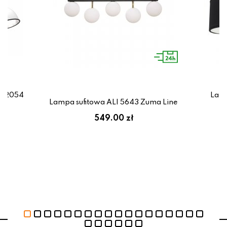
-72054
Lamp
Lampa sufitowa ALI 5643 Zuma Line
ł
549.00 zł