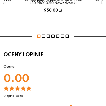
ski
LED PRO 10210 Nowodvorski
LE
950.00 zł
OCENY I OPINIE
Ocena:
0.00
0 opinii i ocen