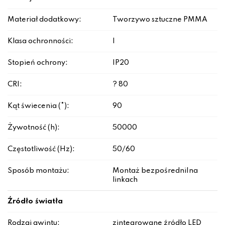
Materiał dodatkowy:
Tworzywo sztuczne PMMA
Klasa ochronności:
I
Stopień ochrony:
IP20
CRI:
? 80
Kąt świecenia (°):
90
Żywotność (h):
50000
Częstotliwość (Hz):
50/60
Sposób montażu:
Montaż bezpośredni|na
linkach
Źródło światła
Rodzaj gwintu:
zintegrowane źródło LED