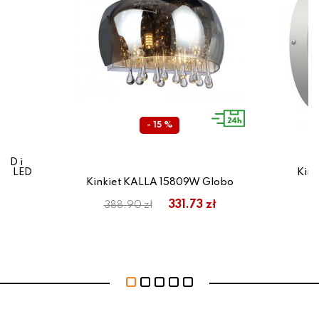
- 15 %
LED i
OD LED
Kin
Kinkiet KALLA 15809W Globo
331.73 zł
388.90 zł