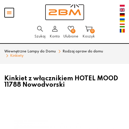
Przejdź
Przejdź
Pokaż
do menu
do
menu
głównego
menu
w
stopce
0
0
Szukaj
Konto
Ulubione
Koszyk
Wewnętrzne Lampy do Domu
Rodzaj opraw do domu
Kinkiety
Kinkiet z włącznikiem HOTEL MOOD
11788 Nowodvorski