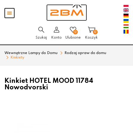
Przejdź
Przejdź
Pokaż
do menu
do
menu
głównego
menu
w
stopce
0
0
Szukaj
Konto
Ulubione
Koszyk
Wewnętrzne Lampy do Domu
Rodzaj opraw do domu
Kinkiety
Kinkiet HOTEL MOOD 11784
Nowodvorski