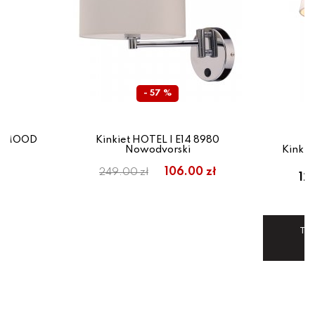
- 57 %
EL MOOD
Kinkiet HOTEL I E14 8980
Nowodvorski
Kinkie
106.00 zł
249.00 zł
12
Ten
Uż