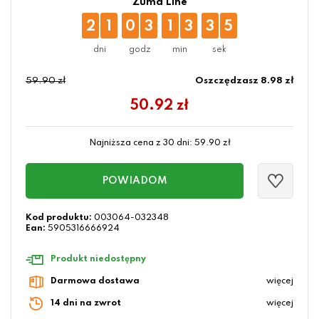
Zuma Line
2
1
0
3
1
3
3
4
59.90 zł
Oszczędzasz 8.98 zł
50.92
zł
Najniższa cena z 30 dni:
59.90
zł
POWIADOM
Kod produktu:
003064-032348
Ean:
5905316666924
Produkt niedostępny
Darmowa dostawa
więcej
14 dni na zwrot
więcej