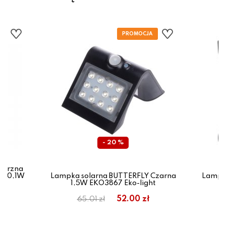
- 20 %
nętrzna
ED 0,1W
Lampka solarna BUTTERFLY Czarna
Lampka
1,5W EKO3867 Eko-light
3
52.00 zł
65.01 zł