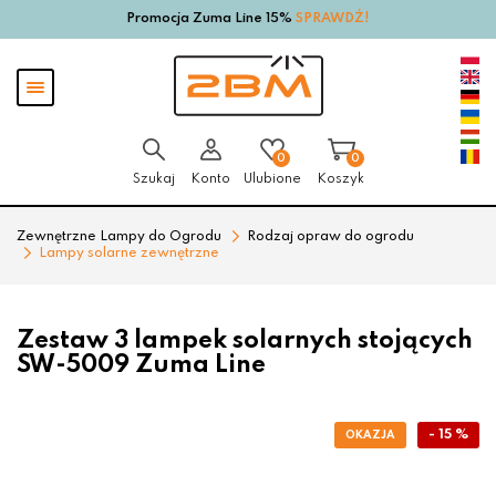
Promocja Zuma Line 15%
SPRAWDŹ!
Przejdź
Przejdź
do menu
do
głównego
menu
Pokaż
w
menu
stopce
0
0
Szukaj
Konto
Ulubione
Koszyk
Zewnętrzne Lampy do Ogrodu
Rodzaj opraw do ogrodu
Lampy solarne zewnętrzne
Zestaw 3 lampek solarnych stojących
SW-5009 Zuma Line
- 15 %