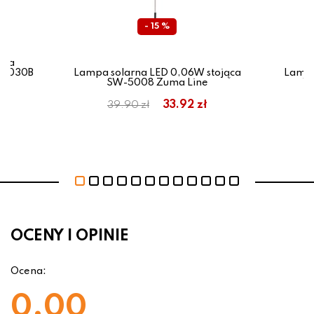
- 15 %
zna
-2030B
Lampa solarna LED 0,06W stojąca
Lampa
SW-5008 Zuma Line
W
33.92 zł
39.90 zł
OCENY I OPINIE
Ocena:
0.00