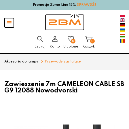
Promocja Zuma Line 15%
SPRAWDŹ!
Przejdź
Przejdź
do menu
do
głównego
menu
Pokaż
w
menu
stopce
0
0
Szukaj
Konto
Ulubione
Koszyk
Akcesoria do lampy
Przewody zasilające
Zawieszenie 7m CAMELEON CABLE SB
G9 12088 Nowodvorski