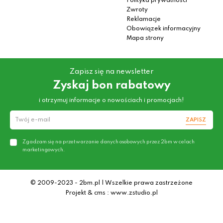
Polityka prywatności
Zwroty
Reklamacje
Obowiązek informacyjny
Mapa strony
Zapisz się na newsletter
Zyskaj bon rabatowy
i otrzymuj informacje o nowościach i promocjach!
ZAPISZ
Zgadzam się na przetwarzanie danych osobowych przez 2bm w celach
marketingowych.
© 2009-2023 - 2bm.pl | Wszelkie prawa zastrzeżone
Projekt & cms : www.zstudio.pl