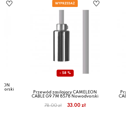
- 58 %
ELEON
vorski
Przewód zasilający CAMELEON
Prze
CABLE G9 7M 8578 Nowodvorski
CABL
33.00 zł
78.00 zł