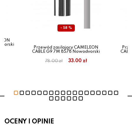
- 58 %
ELEON
vorski
Przewód zasilający CAMELEON
Prze
CABLE G9 7M 8578 Nowodvorski
CABL
33.00 zł
78.00 zł
OCENY I OPINIE