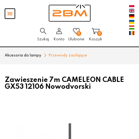
Przejdź
Przejdź
Pokaż
do menu
do
menu
głównego
menu
w
stopce
0
0
Szukaj
Konto
Ulubione
Koszyk
Akcesoria do lampy
Przewody zasilające
Zawieszenie 7m CAMELEON CABLE
GX53 12106 Nowodvorski