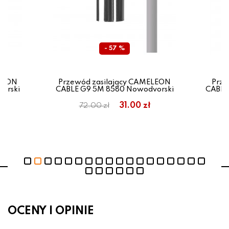
- 57 %
ELEON
Przewód zasilający CAMELEON
Prze
orski
CABLE G9 5M 8580 Nowodvorski
CABLE
31.00 zł
72.00 zł
OCENY I OPINIE