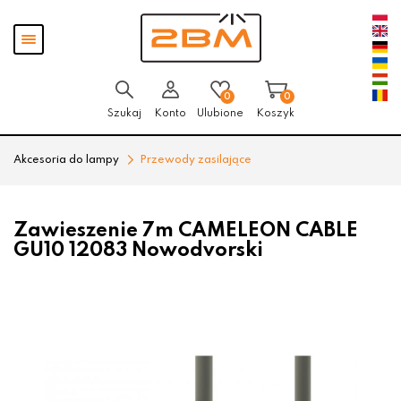
Przejdź
Przejdź
Pokaż
do menu
do
menu
głównego
menu
w
stopce
0
0
Szukaj
Konto
Ulubione
Koszyk
Akcesoria do lampy
Przewody zasilające
Zawieszenie 7m CAMELEON CABLE
GU10 12083 Nowodvorski