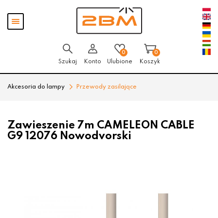
Przejdź
Przejdź
Pokaż
do menu
do
menu
głównego
menu
w
stopce
0
0
Szukaj
Konto
Ulubione
Koszyk
Akcesoria do lampy
Przewody zasilające
Zawieszenie 7m CAMELEON CABLE
G9 12076 Nowodvorski