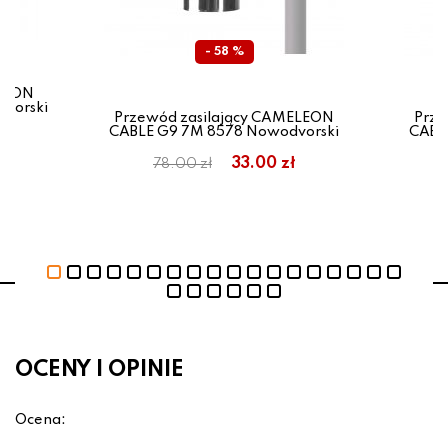
- 58 %
ELEON
vorski
Przewód zasilający CAMELEON
Prze
CABLE G9 7M 8578 Nowodvorski
CABL
33.00 zł
78.00 zł
OCENY I OPINIE
Ocena: